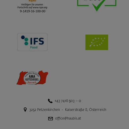
+43 7416 503 – 0
3252
Petzenkirchen
-
Kaiserstraße 8
,
Österreich
office@haubis.at