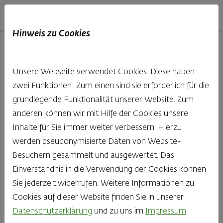
Haubis
DE
EN
IT
Hinweis zu Cookies
Unsere Produkte aus der
Unsere Webseite verwendet Cookies. Diese haben
Backstube entdecken
zwei Funktionen: Zum einen sind sie erforderlich für die
grundlegende Funktionalität unserer Website. Zum
Was gibt es Schöneres, als bei Brot & Gebäck die Qual
anderen können wir mit Hilfe der Cookies unsere
der Wahl zu haben? Noch dazu, wenn so großer Wert
Inhalte für Sie immer weiter verbessern. Hierzu
auf den kleinen, feinen Unterschied gelegt wird, wie bei
werden pseudonymisierte Daten von Website-
Haubis. Beste Zutaten und Handwerk, das seinen
Besuchern gesammelt und ausgewertet. Das
Namen auch verdient – das schmeckt man einfach!
Einverständnis in die Verwendung der Cookies können
Sie jederzeit widerrufen. Weitere Informationen zu
Finden Sie Ihr Lieblingsprodukt
Cookies auf dieser Website finden Sie in unserer
Datenschutzerklärung
und zu uns im
Impressum
.