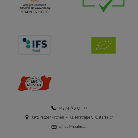
+43 7416 503 – 0
3252
Petzenkirchen
-
Kaiserstraße 8
,
Österreich
office@haubis.at