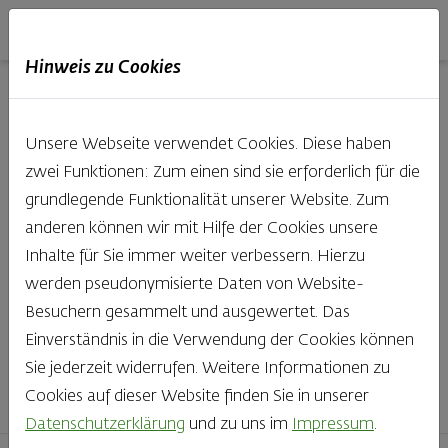
Haubis
DE
EN
IT
Hinweis zu Cookies
Unsere Produkte aus der
Unsere Webseite verwendet Cookies. Diese haben
Backstube entdecken
zwei Funktionen: Zum einen sind sie erforderlich für die
grundlegende Funktionalität unserer Website. Zum
Was gibt es Schöneres, als bei Brot & Gebäck die Qual
anderen können wir mit Hilfe der Cookies unsere
der Wahl zu haben? Noch dazu, wenn so großer Wert
Inhalte für Sie immer weiter verbessern. Hierzu
auf den kleinen, feinen Unterschied gelegt wird, wie bei
werden pseudonymisierte Daten von Website-
Haubis. Beste Zutaten und Handwerk, das seinen
Besuchern gesammelt und ausgewertet. Das
Namen auch verdient – das schmeckt man einfach!
Einverständnis in die Verwendung der Cookies können
Sie jederzeit widerrufen. Weitere Informationen zu
Finden Sie Ihr Lieblingsprodukt
Cookies auf dieser Website finden Sie in unserer
Datenschutzerklärung
und zu uns im
Impressum
.