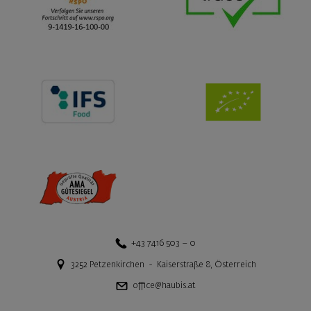
+43 7416 503 – 0
3252
Petzenkirchen
-
Kaiserstraße 8
,
Österreich
office@haubis.at