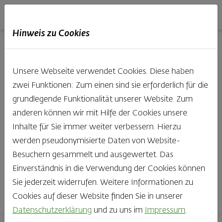
Haubis
DE
EN
IT
Hinweis zu Cookies
Unsere Produkte aus der
Unsere Webseite verwendet Cookies. Diese haben
Backstube entdecken
zwei Funktionen: Zum einen sind sie erforderlich für die
grundlegende Funktionalität unserer Website. Zum
Was gibt es Schöneres, als bei Brot & Gebäck die Qual
anderen können wir mit Hilfe der Cookies unsere
der Wahl zu haben? Noch dazu, wenn so großer Wert
Inhalte für Sie immer weiter verbessern. Hierzu
auf den kleinen, feinen Unterschied gelegt wird, wie bei
werden pseudonymisierte Daten von Website-
Haubis. Beste Zutaten und Handwerk, das seinen
Besuchern gesammelt und ausgewertet. Das
Namen auch verdient – das schmeckt man einfach!
Einverständnis in die Verwendung der Cookies können
Sie jederzeit widerrufen. Weitere Informationen zu
Finden Sie Ihr Lieblingsprodukt
Cookies auf dieser Website finden Sie in unserer
Datenschutzerklärung
und zu uns im
Impressum
.