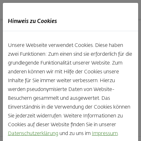
Haubis
DE
EN
IT
Hinweis zu Cookies
Unsere Produkte aus der
Unsere Webseite verwendet Cookies. Diese haben
Backstube entdecken
zwei Funktionen: Zum einen sind sie erforderlich für die
grundlegende Funktionalität unserer Website. Zum
Was gibt es Schöneres, als bei Brot & Gebäck die Qual
anderen können wir mit Hilfe der Cookies unsere
der Wahl zu haben? Noch dazu, wenn so großer Wert
Inhalte für Sie immer weiter verbessern. Hierzu
auf den kleinen, feinen Unterschied gelegt wird, wie bei
werden pseudonymisierte Daten von Website-
Haubis. Beste Zutaten und Handwerk, das seinen
Besuchern gesammelt und ausgewertet. Das
Namen auch verdient – das schmeckt man einfach!
Einverständnis in die Verwendung der Cookies können
Sie jederzeit widerrufen. Weitere Informationen zu
Finden Sie Ihr Lieblingsprodukt
Cookies auf dieser Website finden Sie in unserer
Datenschutzerklärung
und zu uns im
Impressum
.