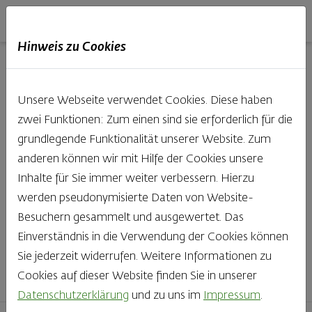
Haubis
DE
EN
IT
Hinweis zu Cookies
Unsere Produkte aus der
Unsere Webseite verwendet Cookies. Diese haben
Backstube entdecken
zwei Funktionen: Zum einen sind sie erforderlich für die
grundlegende Funktionalität unserer Website. Zum
Was gibt es Schöneres, als bei Brot & Gebäck die Qual
anderen können wir mit Hilfe der Cookies unsere
der Wahl zu haben? Noch dazu, wenn so großer Wert
Inhalte für Sie immer weiter verbessern. Hierzu
auf den kleinen, feinen Unterschied gelegt wird, wie bei
werden pseudonymisierte Daten von Website-
Haubis. Beste Zutaten und Handwerk, das seinen
Besuchern gesammelt und ausgewertet. Das
Namen auch verdient – das schmeckt man einfach!
Einverständnis in die Verwendung der Cookies können
Sie jederzeit widerrufen. Weitere Informationen zu
Finden Sie Ihr Lieblingsprodukt
Cookies auf dieser Website finden Sie in unserer
Datenschutzerklärung
und zu uns im
Impressum
.