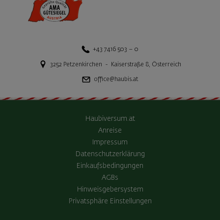
+43 7416 503 – 0
3252
Petzenkirchen
-
Kaiserstraße 8
,
Österreich
office@haubis.at
Haubiversum.at
Anreise
Impressum
Datenschutzerklärung
Einkaufsbedingungen
AGBs
Hinweisgebersystem
Privatsphäre Einstellungen