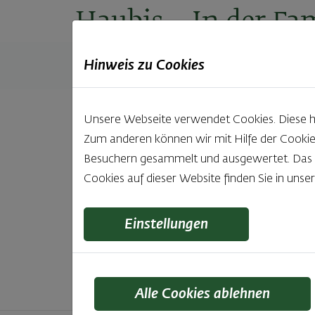
Haubis
– In der Fam
Hinweis zu Cookies
Produkte
Backstuben
Einkaufen
Unt
Unsere Webseite verwendet Cookies. Diese hab
Zum anderen können wir mit Hilfe der Cookie
Unsere 
Besuchern gesammelt und ausgewertet. Das Ei
Cookies auf dieser Website finden Sie in unse
Was gibt es Schöneres, als bei Brot & Gebäck 
wie bei Haubis. Beste
Einstellungen
Alle Cookies ablehnen