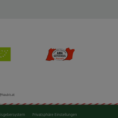
@haubis.at
isgebersystem
Privatsphäre Einstellungen