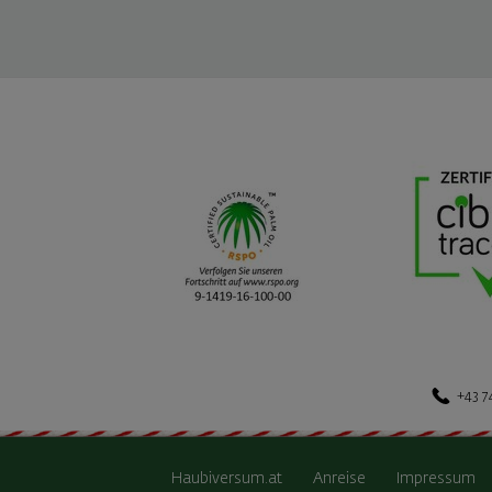
+43 7
Haubiversum.at
Anreise
Impressum