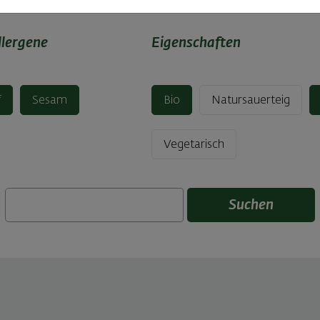
llergene
Eigenschaften
f
Sesam
Bio
Natursauerteig
Vegetarisch
Suchen