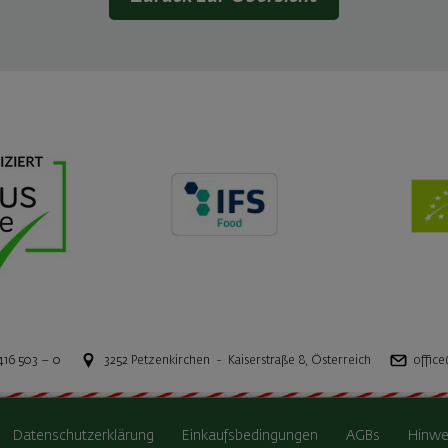
416 503 – 0
3252
Petzenkirchen
-
Kaiserstraße 8
,
Österreich
office
Datenschutzerklärung
Einkaufsbedingungen
AGBs
Hinwe