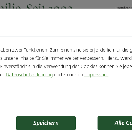
ilie. Seit 1902.
Haubivers
ernehmen
Geschäftskunden
Karriere
Kontakt
Ak
en zwei Funktionen: Zum einen sind sie erforderlich für die 
s unsere Inhalte für Sie immer weiter verbessern. Hierzu we
Produkte aus der Backstube e
nverständnis in die Verwendung der Cookies können Sie jeder
rer
Datenschutzerklärung
und zu uns im
Impressum
.
die Qual der Wahl zu haben? Noch dazu, wenn so großer Wert au
 Zutaten und Handwerk, das seinen Namen auch verdient – das
Finden Sie Ihr Lieblingsprodukt
Speichern
Alle C