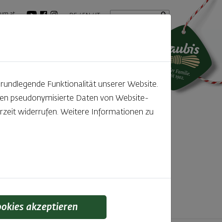
Startseite
Suchbegriff
um.at
DE
EN
IT
tuelles
GenussBlog
grundlegende Funktionalität unserer Website.
rden pseudonymisierte Daten von Website-
ntdecken
zeit widerrufen. Weitere Informationen zu
f den kleinen, feinen Unterschied gelegt wird,
 schmeckt man einfach!
ookies akzeptieren