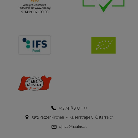
+43 7416 503 – 0
3252
Petzenkirchen
-
Kaiserstraße 8
,
Österreich
office@haubis.at