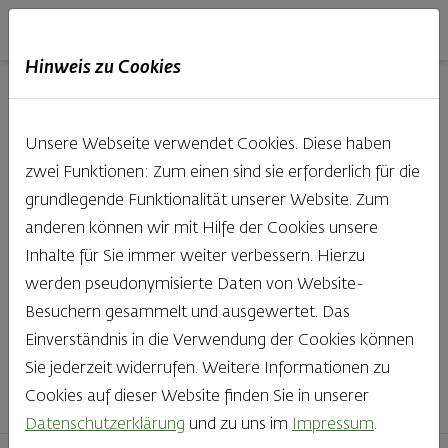
Haubis
DE
EN
IT
Hinweis zu Cookies
Unsere Produkte aus der
Unsere Webseite verwendet Cookies. Diese haben
Backstube entdecken
zwei Funktionen: Zum einen sind sie erforderlich für die
grundlegende Funktionalität unserer Website. Zum
Was gibt es Schöneres, als bei Brot & Gebäck die Qual
anderen können wir mit Hilfe der Cookies unsere
der Wahl zu haben? Noch dazu, wenn so großer Wert
Inhalte für Sie immer weiter verbessern. Hierzu
auf den kleinen, feinen Unterschied gelegt wird, wie bei
werden pseudonymisierte Daten von Website-
Haubis. Beste Zutaten und Handwerk, das seinen
Besuchern gesammelt und ausgewertet. Das
Namen auch verdient – das schmeckt man einfach!
Einverständnis in die Verwendung der Cookies können
Sie jederzeit widerrufen. Weitere Informationen zu
Finden Sie Ihr Lieblingsprodukt
Cookies auf dieser Website finden Sie in unserer
Datenschutzerklärung
und zu uns im
Impressum
.