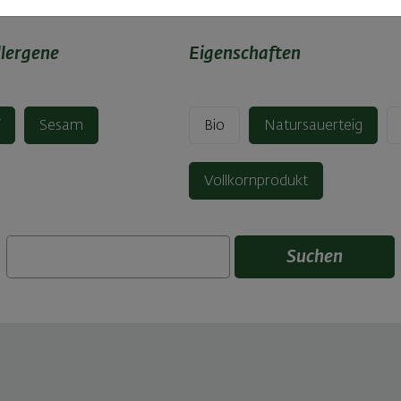
llergene
Eigenschaften
f
Sesam
Bio
Natursauerteig
Vollkornprodukt
Suchen