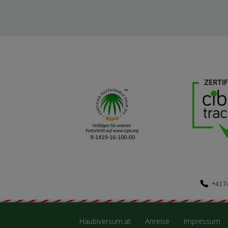
+43 7
Haubiversum.at
Anreise
Impressum