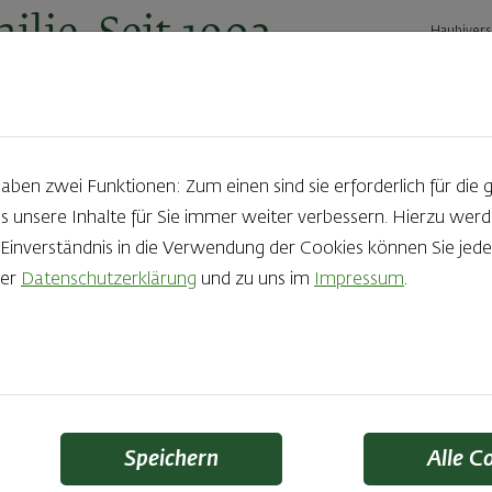
ilie. Seit 1902.
Haubivers
ernehmen
Geschäftskunden
Karriere
Kontakt
Ak
en zwei Funktionen: Zum einen sind sie erforderlich für die 
s unsere Inhalte für Sie immer weiter verbessern. Hierzu we
Produkte aus der Backstube e
nverständnis in die Verwendung der Cookies können Sie jeder
rer
Datenschutzerklärung
und zu uns im
Impressum
.
die Qual der Wahl zu haben? Noch dazu, wenn so großer Wert au
 Zutaten und Handwerk, das seinen Namen auch verdient – das
Finden Sie Ihr Lieblingsprodukt
Speichern
Alle C