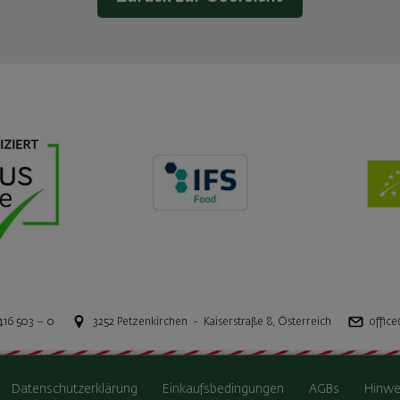
416 503 – 0
3252
Petzenkirchen
-
Kaiserstraße 8
,
Österreich
office
Datenschutzerklärung
Einkaufsbedingungen
AGBs
Hinwe