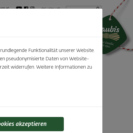
Startseite
Suchbegriff
um.at
DE
EN
IT
tuelles
GenussBlog
grundlegende Funktionalität unserer Website.
rden pseudonymisierte Daten von Website-
ntdecken
zeit widerrufen. Weitere Informationen zu
f den kleinen, feinen Unterschied gelegt wird,
 schmeckt man einfach!
ookies akzeptieren