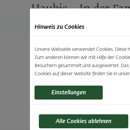
Haubis
– In der Fam
Hinweis zu Cookies
Produkte
Backstuben
Einkaufen
Unt
Unsere Webseite verwendet Cookies. Diese hab
Zum anderen können wir mit Hilfe der Cookie
Unsere 
Besuchern gesammelt und ausgewertet. Das Ei
Cookies auf dieser Website finden Sie in unse
Was gibt es Schöneres, als bei Brot & Gebäck 
wie bei Haubis. Beste
Einstellungen
Alle Cookies ablehnen