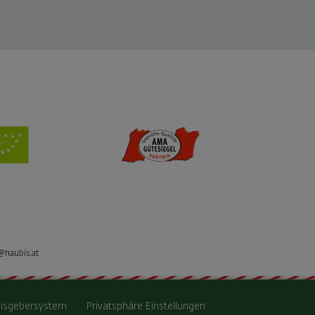
@haubis.at
isgebersystem
Privatsphäre Einstellungen