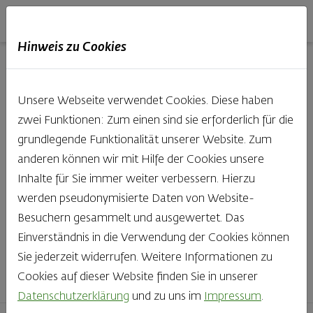
Haubis
DE
EN
IT
Hinweis zu Cookies
Unsere Produkte aus der
Unsere Webseite verwendet Cookies. Diese haben
Backstube entdecken
zwei Funktionen: Zum einen sind sie erforderlich für die
grundlegende Funktionalität unserer Website. Zum
Was gibt es Schöneres, als bei Brot & Gebäck die Qual
anderen können wir mit Hilfe der Cookies unsere
der Wahl zu haben? Noch dazu, wenn so großer Wert
Inhalte für Sie immer weiter verbessern. Hierzu
auf den kleinen, feinen Unterschied gelegt wird, wie bei
werden pseudonymisierte Daten von Website-
Haubis. Beste Zutaten und Handwerk, das seinen
Besuchern gesammelt und ausgewertet. Das
Namen auch verdient – das schmeckt man einfach!
Einverständnis in die Verwendung der Cookies können
Sie jederzeit widerrufen. Weitere Informationen zu
Finden Sie Ihr Lieblingsprodukt
Cookies auf dieser Website finden Sie in unserer
Datenschutzerklärung
und zu uns im
Impressum
.