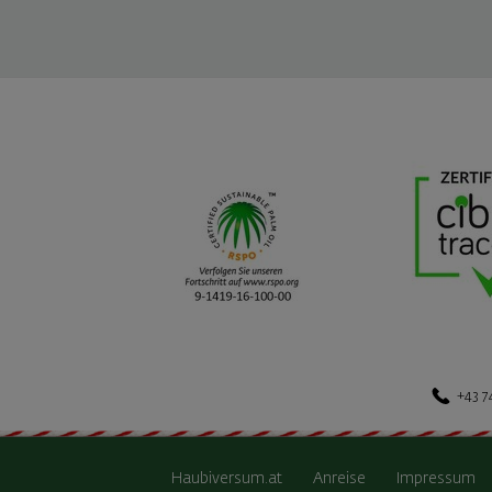
+43 7
Haubiversum.at
Anreise
Impressum