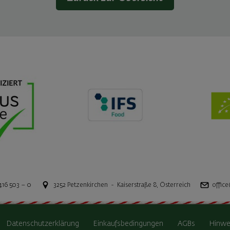
416 503 – 0
3252
Petzenkirchen
-
Kaiserstraße 8
,
Österreich
office
Datenschutzerklärung
Einkaufsbedingungen
AGBs
Hinwe