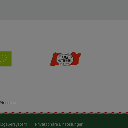
@haubis.at
isgebersystem
Privatsphäre Einstellungen