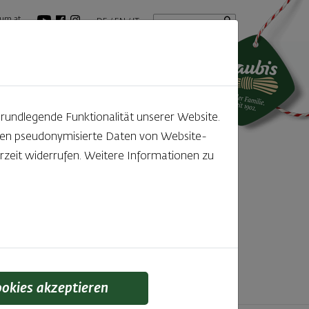
Startseite
Suchbegriff
um.at
DE
EN
IT
tuelles
GenussBlog
grundlegende Funktionalität unserer Website.
rden pseudonymisierte Daten von Website-
ntdecken
zeit widerrufen. Weitere Informationen zu
f den kleinen, feinen Unterschied gelegt wird,
 schmeckt man einfach!
ookies akzeptieren