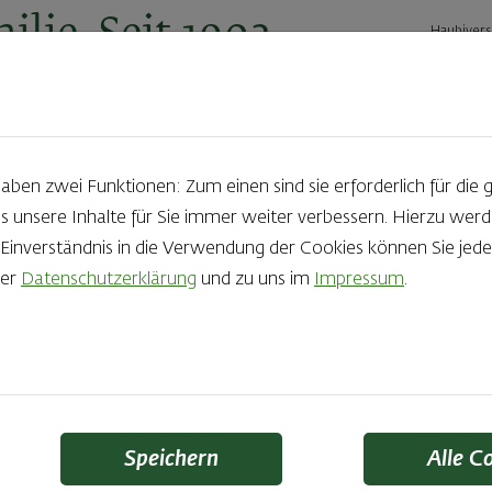
ilie. Seit 1902.
Haubivers
ernehmen
Geschäftskunden
Karriere
Kontakt
Ak
en zwei Funktionen: Zum einen sind sie erforderlich für die 
s unsere Inhalte für Sie immer weiter verbessern. Hierzu we
Produkte aus der Backstube e
nverständnis in die Verwendung der Cookies können Sie jeder
rer
Datenschutzerklärung
und zu uns im
Impressum
.
die Qual der Wahl zu haben? Noch dazu, wenn so großer Wert au
 Zutaten und Handwerk, das seinen Namen auch verdient – das
Finden Sie Ihr Lieblingsprodukt
Speichern
Alle C