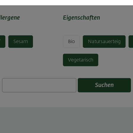
llergene
Eigenschaften
f
Sesam
Bio
Natursauerteig
Vegetarisch
Suchen