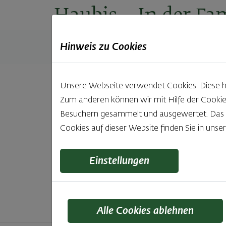
Haubis
– In der Fam
Hinweis zu Cookies
Produkte
Backstuben
Einkaufen
Unt
Unsere Webseite verwendet Cookies. Diese hab
Zum anderen können wir mit Hilfe der Cookie
Unsere 
Besuchern gesammelt und ausgewertet. Das Ei
Cookies auf dieser Website finden Sie in unse
Was gibt es Schöneres, als bei Brot & Gebäck 
wie bei Haubis. Beste
Einstellungen
Alle Cookies ablehnen