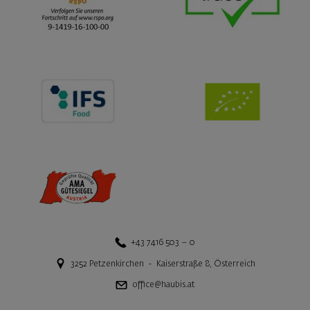
+43 7416 503 – 0
3252
Petzenkirchen
-
Kaiserstraße 8
,
Österreich
office@haubis.at