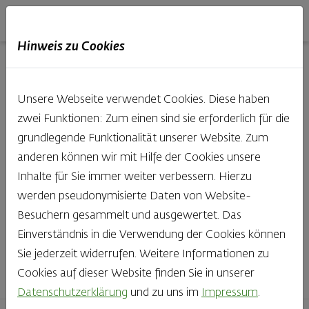
Haubis
DE
EN
IT
Hinweis zu Cookies
Unsere Produkte aus der
Unsere Webseite verwendet Cookies. Diese haben
Backstube entdecken
zwei Funktionen: Zum einen sind sie erforderlich für die
grundlegende Funktionalität unserer Website. Zum
Was gibt es Schöneres, als bei Brot & Gebäck die Qual
anderen können wir mit Hilfe der Cookies unsere
der Wahl zu haben? Noch dazu, wenn so großer Wert
Inhalte für Sie immer weiter verbessern. Hierzu
auf den kleinen, feinen Unterschied gelegt wird, wie bei
werden pseudonymisierte Daten von Website-
Haubis. Beste Zutaten und Handwerk, das seinen
Besuchern gesammelt und ausgewertet. Das
Namen auch verdient – das schmeckt man einfach!
Einverständnis in die Verwendung der Cookies können
Sie jederzeit widerrufen. Weitere Informationen zu
Finden Sie Ihr Lieblingsprodukt
Cookies auf dieser Website finden Sie in unserer
Datenschutzerklärung
und zu uns im
Impressum
.