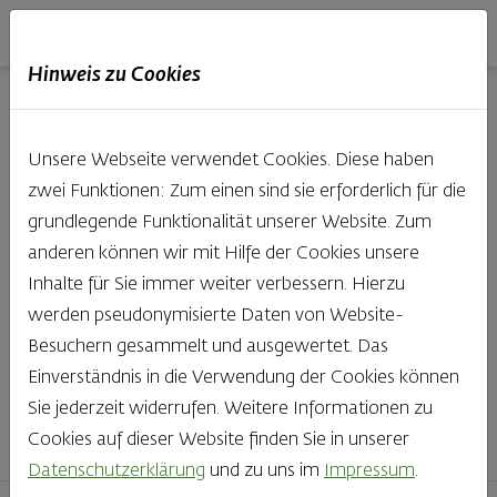
Haubis
DE
EN
IT
Hinweis zu Cookies
Unsere Produkte aus der
Unsere Webseite verwendet Cookies. Diese haben
Backstube entdecken
zwei Funktionen: Zum einen sind sie erforderlich für die
grundlegende Funktionalität unserer Website. Zum
Was gibt es Schöneres, als bei Brot & Gebäck die Qual
anderen können wir mit Hilfe der Cookies unsere
der Wahl zu haben? Noch dazu, wenn so großer Wert
Inhalte für Sie immer weiter verbessern. Hierzu
auf den kleinen, feinen Unterschied gelegt wird, wie bei
werden pseudonymisierte Daten von Website-
Haubis. Beste Zutaten und Handwerk, das seinen
Besuchern gesammelt und ausgewertet. Das
Namen auch verdient – das schmeckt man einfach!
Einverständnis in die Verwendung der Cookies können
Sie jederzeit widerrufen. Weitere Informationen zu
Finden Sie Ihr Lieblingsprodukt
Cookies auf dieser Website finden Sie in unserer
Datenschutzerklärung
und zu uns im
Impressum
.