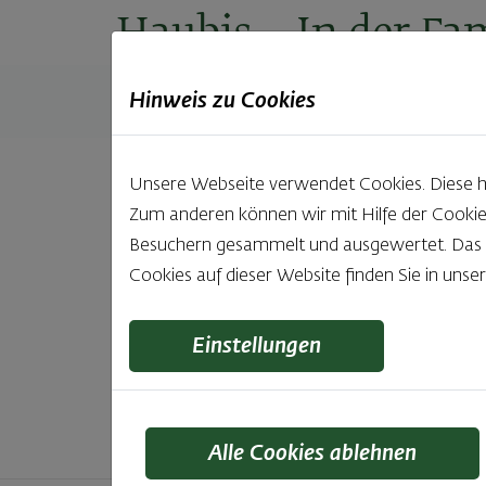
Haubis
– In der Fam
Hinweis zu Cookies
Produkte
Backstuben
Einkaufen
Unt
Unsere Webseite verwendet Cookies. Diese hab
Zum anderen können wir mit Hilfe der Cookie
Unsere 
Besuchern gesammelt und ausgewertet. Das Ei
Cookies auf dieser Website finden Sie in unse
Was gibt es Schöneres, als bei Brot & Gebäck 
wie bei Haubis. Beste
Einstellungen
Alle Cookies ablehnen