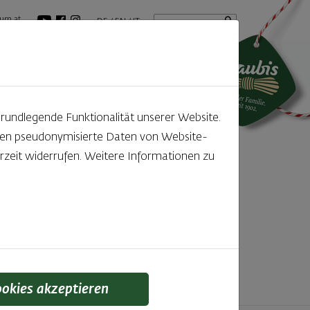
Startseite
Suchbegriff
um.at
DE
EN
IT
tuelles
GenussBlog
grundlegende Funktionalität unserer Website.
rden pseudonymisierte Daten von Website-
ntdecken
zeit widerrufen. Weitere Informationen zu
f den kleinen, feinen Unterschied gelegt wird,
 schmeckt man einfach!
ookies akzeptieren