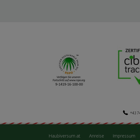
+43 7
Haubiversum.at
Anreise
Impressum