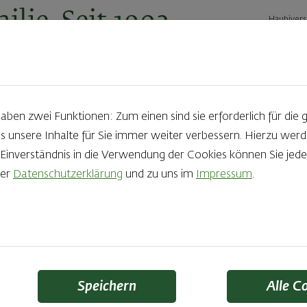
ilie. Seit 1902.
Haubivers
ernehmen
Geschäftskunden
Karriere
Kontakt
Ak
en zwei Funktionen: Zum einen sind sie erforderlich für die 
s unsere Inhalte für Sie immer weiter verbessern. Hierzu we
Produkte aus der Backstube e
nverständnis in die Verwendung der Cookies können Sie jeder
rer
Datenschutzerklärung
und zu uns im
Impressum
.
die Qual der Wahl zu haben? Noch dazu, wenn so großer Wert au
 Zutaten und Handwerk, das seinen Namen auch verdient – das
Finden Sie Ihr Lieblingsprodukt
Speichern
Alle C