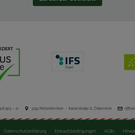
416 503 – 0
3252
Petzenkirchen
-
Kaiserstraße 8
,
Österreich
office
Datenschutzerklärung
Einkaufsbedingungen
AGBs
Hinwe