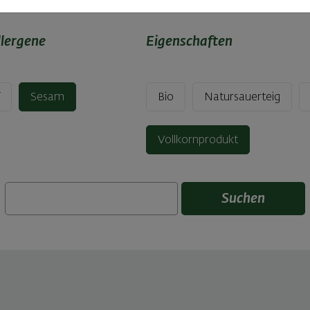
llergene
Eigenschaften
f
Sesam
Bio
Natursauerteig
Vollkornprodukt
Suchen