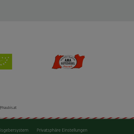
@haubis.at
isgebersystem
Privatsphäre Einstellungen