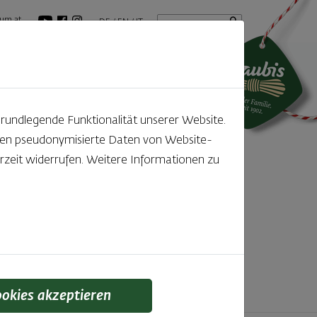
Startseite
Suchbegriff
um.at
DE
EN
IT
tuelles
GenussBlog
grundlegende Funktionalität unserer Website.
rden pseudonymisierte Daten von Website-
ntdecken
zeit widerrufen. Weitere Informationen zu
f den kleinen, feinen Unterschied gelegt wird,
 schmeckt man einfach!
ookies akzeptieren