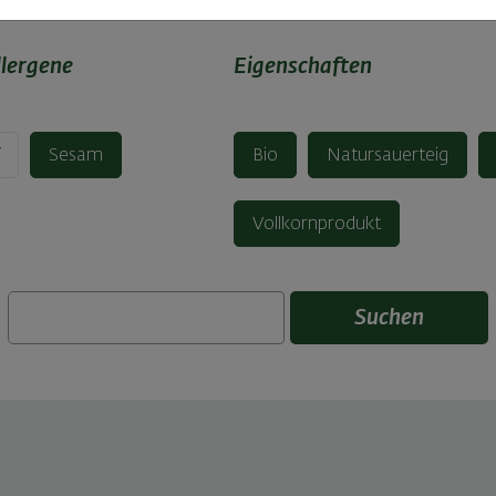
llergene
Eigenschaften
f
Sesam
Bio
Natursauerteig
Vollkornprodukt
Suchen