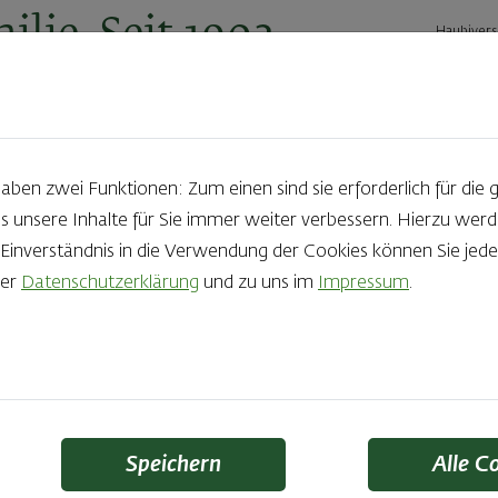
ilie. Seit 1902.
Haubivers
ernehmen
Geschäftskunden
Karriere
Kontakt
Ak
en zwei Funktionen: Zum einen sind sie erforderlich für die 
s unsere Inhalte für Sie immer weiter verbessern. Hierzu we
Produkte aus der Backstube e
nverständnis in die Verwendung der Cookies können Sie jeder
rer
Datenschutzerklärung
und zu uns im
Impressum
.
die Qual der Wahl zu haben? Noch dazu, wenn so großer Wert au
 Zutaten und Handwerk, das seinen Namen auch verdient – das
Finden Sie Ihr Lieblingsprodukt
Speichern
Alle C