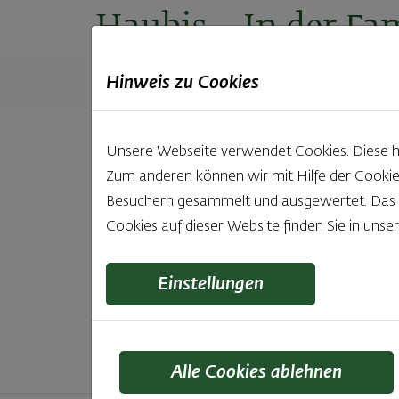
Haubis
– In der Fam
Hinweis zu Cookies
Produkte
Backstuben
Einkaufen
Unt
Unsere Webseite verwendet Cookies. Diese hab
Zum anderen können wir mit Hilfe der Cookie
Unsere 
Besuchern gesammelt und ausgewertet. Das Ei
Cookies auf dieser Website finden Sie in unse
Was gibt es Schöneres, als bei Brot & Gebäck 
wie bei Haubis. Beste
Einstellungen
Alle Cookies ablehnen