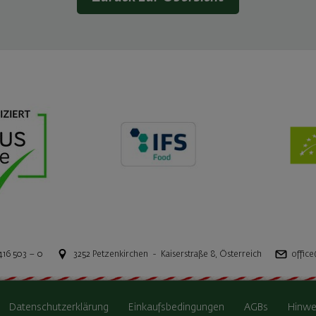
416 503 – 0
3252
Petzenkirchen
-
Kaiserstraße 8
,
Österreich
office
Datenschutzerklärung
Einkaufsbedingungen
AGBs
Hinwe