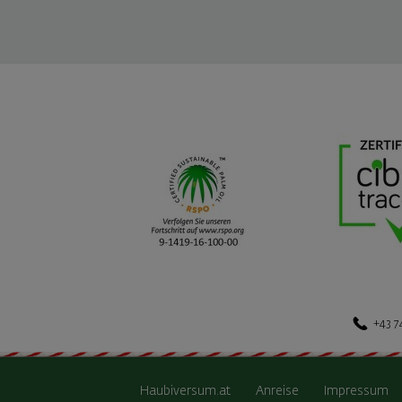
+43 7
Haubiversum.at
Anreise
Impressum