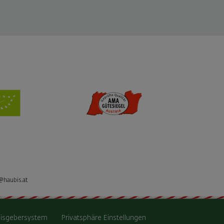
@haubis.at
isgebersystem
Privatsphäre Einstellungen