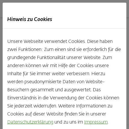
Haubis
DE
EN
IT
Hinweis zu Cookies
Unsere Produkte aus der
Unsere Webseite verwendet Cookies. Diese haben
Backstube entdecken
zwei Funktionen: Zum einen sind sie erforderlich für die
grundlegende Funktionalität unserer Website. Zum
Was gibt es Schöneres, als bei Brot & Gebäck die Qual
anderen können wir mit Hilfe der Cookies unsere
der Wahl zu haben? Noch dazu, wenn so großer Wert
Inhalte für Sie immer weiter verbessern. Hierzu
auf den kleinen, feinen Unterschied gelegt wird, wie bei
werden pseudonymisierte Daten von Website-
Haubis. Beste Zutaten und Handwerk, das seinen
Besuchern gesammelt und ausgewertet. Das
Namen auch verdient – das schmeckt man einfach!
Einverständnis in die Verwendung der Cookies können
Sie jederzeit widerrufen. Weitere Informationen zu
Finden Sie Ihr Lieblingsprodukt
Cookies auf dieser Website finden Sie in unserer
Datenschutzerklärung
und zu uns im
Impressum
.