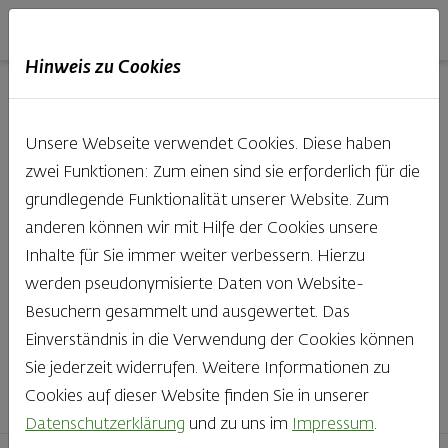
Haubis
DE
EN
IT
Hinweis zu Cookies
Unsere Produkte aus der
Unsere Webseite verwendet Cookies. Diese haben
Backstube entdecken
zwei Funktionen: Zum einen sind sie erforderlich für die
grundlegende Funktionalität unserer Website. Zum
Was gibt es Schöneres, als bei Brot & Gebäck die Qual
anderen können wir mit Hilfe der Cookies unsere
der Wahl zu haben? Noch dazu, wenn so großer Wert
Inhalte für Sie immer weiter verbessern. Hierzu
auf den kleinen, feinen Unterschied gelegt wird, wie bei
werden pseudonymisierte Daten von Website-
Haubis. Beste Zutaten und Handwerk, das seinen
Besuchern gesammelt und ausgewertet. Das
Namen auch verdient – das schmeckt man einfach!
Einverständnis in die Verwendung der Cookies können
Sie jederzeit widerrufen. Weitere Informationen zu
Finden Sie Ihr Lieblingsprodukt
Cookies auf dieser Website finden Sie in unserer
Datenschutzerklärung
und zu uns im
Impressum
.