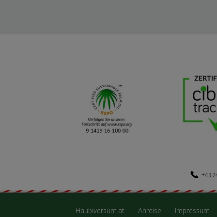
+43 7
Haubiversum.at
Anreise
Impressum