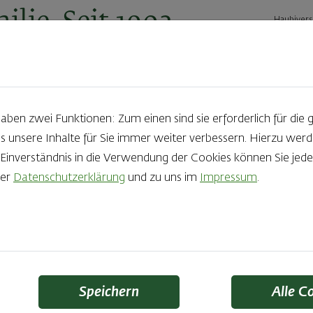
ilie. Seit 1902.
Haubivers
ernehmen
Geschäftskunden
Karriere
Kontakt
Ak
en zwei Funktionen: Zum einen sind sie erforderlich für die 
s unsere Inhalte für Sie immer weiter verbessern. Hierzu we
Produkte aus der Backstube e
nverständnis in die Verwendung der Cookies können Sie jeder
rer
Datenschutzerklärung
und zu uns im
Impressum
.
die Qual der Wahl zu haben? Noch dazu, wenn so großer Wert au
 Zutaten und Handwerk, das seinen Namen auch verdient – das
Finden Sie Ihr Lieblingsprodukt
Speichern
Alle C