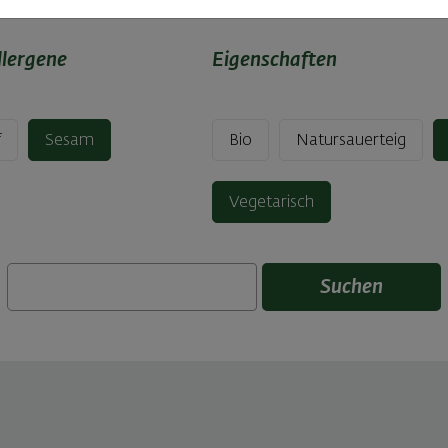
llergene
Eigenschaften
f
Sesam
Bio
Natursauerteig
Vegetarisch
Suchen