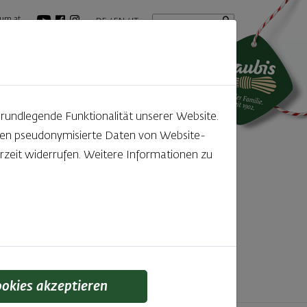
Startseite
Suchbegriff
um.at
DE
EN
IT
tuelles
GenussBlog
grundlegende Funktionalität unserer Website.
rden pseudonymisierte Daten von Website-
ntdecken
zeit widerrufen. Weitere Informationen zu
f den kleinen, feinen Unterschied gelegt wird,
 schmeckt man einfach!
ookies akzeptieren