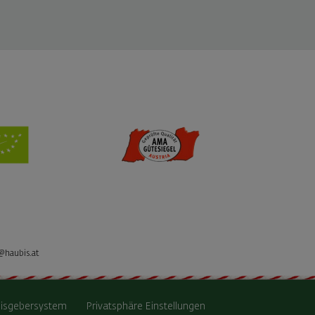
@haubis.at
isgebersystem
Privatsphäre Einstellungen