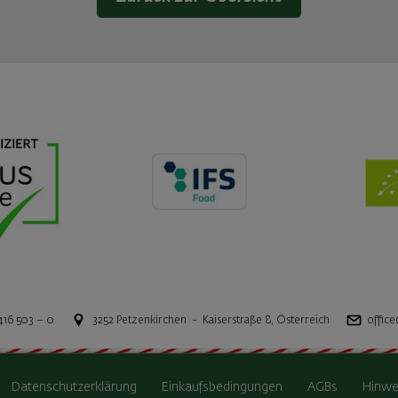
416 503 – 0
3252
Petzenkirchen
-
Kaiserstraße 8
,
Österreich
office
Datenschutzerklärung
Einkaufsbedingungen
AGBs
Hinwe