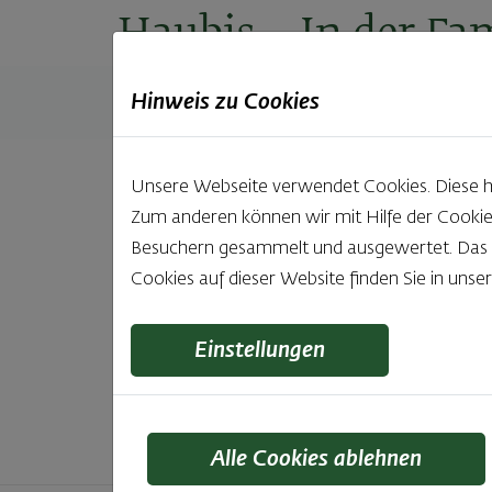
Haubis
– In der Fam
Hinweis zu Cookies
Produkte
Backstuben
Einkaufen
Unt
Unsere Webseite verwendet Cookies. Diese hab
Zum anderen können wir mit Hilfe der Cookie
Unsere 
Besuchern gesammelt und ausgewertet. Das Ei
Cookies auf dieser Website finden Sie in unse
Was gibt es Schöneres, als bei Brot & Gebäck 
wie bei Haubis. Beste
Einstellungen
Alle Cookies ablehnen