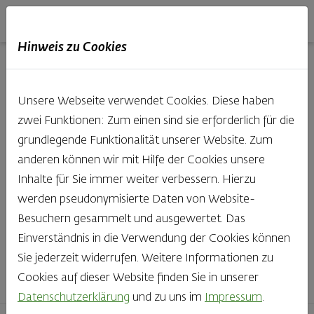
Haubis
DE
EN
IT
Hinweis zu Cookies
Unsere Produkte aus der
Unsere Webseite verwendet Cookies. Diese haben
Backstube entdecken
zwei Funktionen: Zum einen sind sie erforderlich für die
grundlegende Funktionalität unserer Website. Zum
Was gibt es Schöneres, als bei Brot & Gebäck die Qual
anderen können wir mit Hilfe der Cookies unsere
der Wahl zu haben? Noch dazu, wenn so großer Wert
Inhalte für Sie immer weiter verbessern. Hierzu
auf den kleinen, feinen Unterschied gelegt wird, wie bei
werden pseudonymisierte Daten von Website-
Haubis. Beste Zutaten und Handwerk, das seinen
Besuchern gesammelt und ausgewertet. Das
Namen auch verdient – das schmeckt man einfach!
Einverständnis in die Verwendung der Cookies können
Sie jederzeit widerrufen. Weitere Informationen zu
Finden Sie Ihr Lieblingsprodukt
Cookies auf dieser Website finden Sie in unserer
Datenschutzerklärung
und zu uns im
Impressum
.