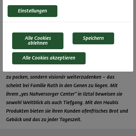
Einstellungen
Alle Cookies
Speichern
ablehnen
Alle Cookies akzeptieren
Eine Gelegenheit, die sich bietet, nicht nur beim Schopf
zu packen, sondern visionär weiterzudenken – das
scheint bei Familie Rath in den Genen zu liegen. Mit
ihrem „yes Nahversorger Center“ in Ilztal beweisen sie
sowohl Weitblick als auch Tiefgang. Mit den Haubis
Produkten bieten sie ihren Kunden ofenfrisches Brot und
Gebäck und das zu jeder Tageszeit.