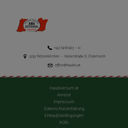
+43 7416 503 – 0
3252
Petzenkirchen
-
Kaiserstraße 8
,
Österreich
office@haubis.at
Haubiversum.at
Anreise
Impressum
Datenschutzerklärung
Einkaufsbedingungen
AGBs