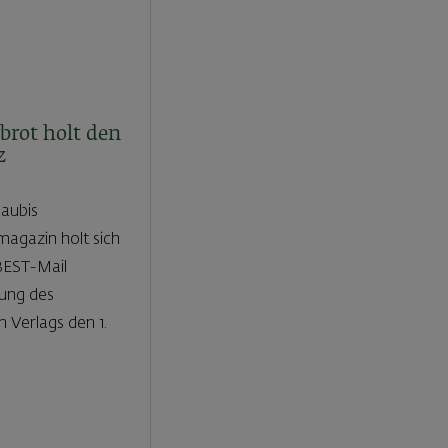
brot holt den
z
aubis
agazin holt sich
 BEST-Mail
ung des
 Verlags den 1.