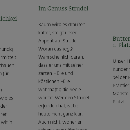
Im Genuss Strudel
ichkei
Kaum wird es draußen
kälter, steigt unser
Butter
Appetit auf Strudel.
1. Plat
Woran das liegt?
lmundig
Wahrscheinlich daran,
ermittelt
Unser H
dass er uns mit seiner
schauen
Kundenm
zarten Hülle und
 für
bei der
köstlichen Fülle
Prämier
wahrhaftig die Seele
n
Manstein
wärmt. Wer den Strudel
 wie es
Platz!
erfunden hat, ist bis
 der
heute nicht ganz klar.
rer
Auch nicht, woher er
wir in