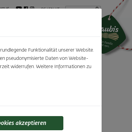
Startseite
Suchbegriff
um.at
DE
EN
IT
tuelles
GenussBlog
grundlegende Funktionalität unserer Website.
rden pseudonymisierte Daten von Website-
zeit widerrufen. Weitere Informationen zu
o-
, der
!
ookies akzeptieren