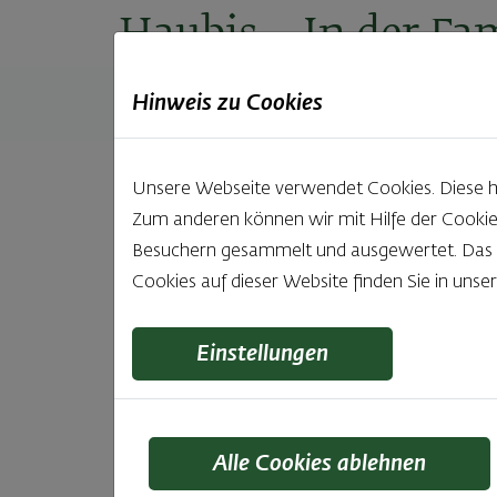
Haubis
– In der Fam
Hinweis zu Cookies
Produkte
Backstuben
Einkaufen
Unt
Unsere Webseite verwendet Cookies. Diese hab
Zum anderen können wir mit Hilfe der Cookie
Besuchern gesammelt und ausgewertet. Das Ei
Cookies auf dieser Website finden Sie in unse
S
Einstellungen
Stei
Alle Cookies ablehnen