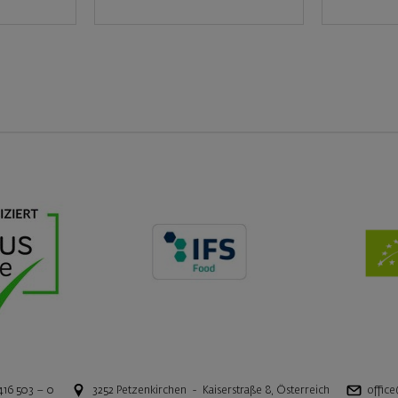
416 503 – 0
3252
Petzenkirchen
-
Kaiserstraße 8
,
Österreich
office