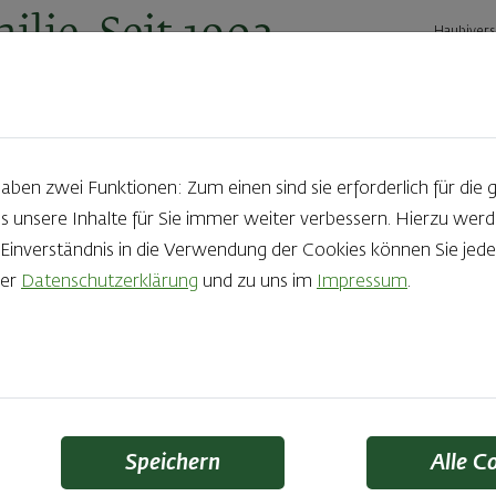
ilie. Seit 1902.
Haubivers
ernehmen
Geschäftskunden
Karriere
Kontakt
Ak
en zwei Funktionen: Zum einen sind sie erforderlich für die 
s unsere Inhalte für Sie immer weiter verbessern. Hierzu we
06.05.2025
nverständnis in die Verwendung der Cookies können Sie jeder
rer
Datenschutzerklärung
und zu uns im
Impressum
.
ilber für unseren Bi
nofenspitz – Genuss
ausgezeichnet wird
Speichern
Alle C