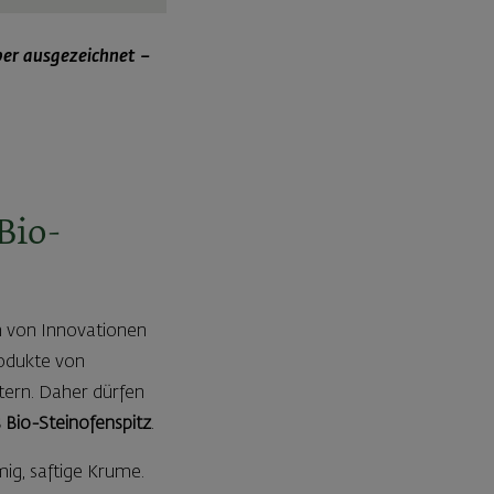
ber ausgezeichnet –
Bio-
n von Innovationen
rodukte von
tern. Daher dürfen
 Bio-Steinofenspitz
.
ig, saftige Krume.