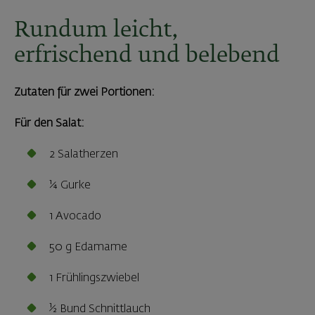
Rundum leicht,
erfrischend und belebend
Zutaten für zwei Portionen:
Für den Salat:
2 Salatherzen
¼ Gurke
1 Avocado
50 g Edamame
1 Frühlingszwiebel
½ Bund Schnittlauch