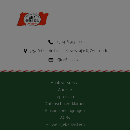
+43 7416 503 – 0
3252
Petzenkirchen
-
Kaiserstraße 8
,
Österreich
office@haubis.at
Haubiversum.at
Anreise
Impressum
Datenschutzerklärung
Einkaufsbedingungen
AGBs
Hinweisgebersystem