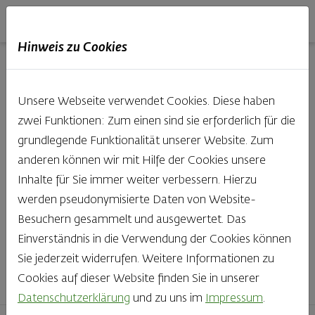
Haubis
DE
EN
IT
Hinweis zu Cookies
Unsere Produkte aus der
Unsere Webseite verwendet Cookies. Diese haben
Backstube entdecken
zwei Funktionen: Zum einen sind sie erforderlich für die
grundlegende Funktionalität unserer Website. Zum
Was gibt es Schöneres, als bei Brot & Gebäck die Qual
anderen können wir mit Hilfe der Cookies unsere
der Wahl zu haben? Noch dazu, wenn so großer Wert
Inhalte für Sie immer weiter verbessern. Hierzu
auf den kleinen, feinen Unterschied gelegt wird, wie bei
werden pseudonymisierte Daten von Website-
Haubis. Beste Zutaten und Handwerk, das seinen
Besuchern gesammelt und ausgewertet. Das
Namen auch verdient – das schmeckt man einfach!
Einverständnis in die Verwendung der Cookies können
Sie jederzeit widerrufen. Weitere Informationen zu
Finden Sie Ihr Lieblingsprodukt
Cookies auf dieser Website finden Sie in unserer
Datenschutzerklärung
und zu uns im
Impressum
.