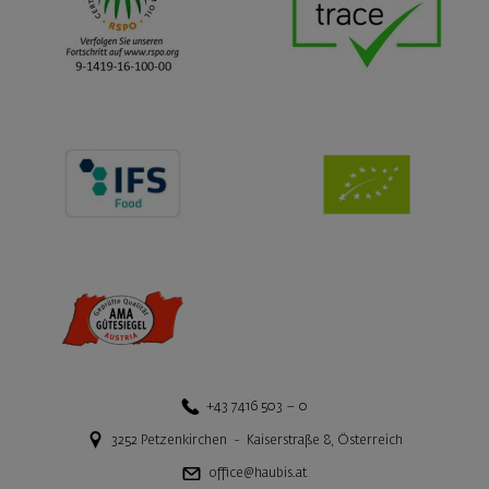
+43 7416 503 – 0
3252
Petzenkirchen
-
Kaiserstraße 8
,
Österreich
office@haubis.at