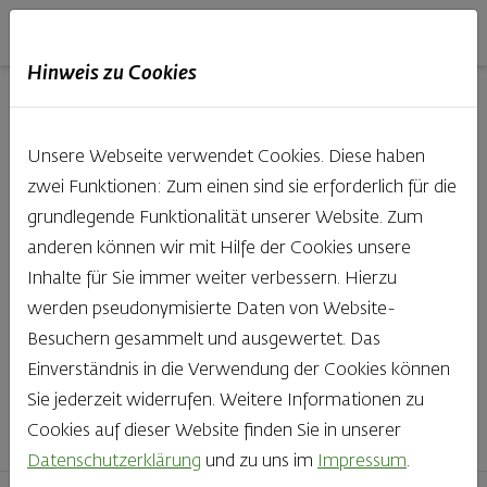
Haubis
DE
EN
IT
Hinweis zu Cookies
Unsere Produkte aus der
Unsere Webseite verwendet Cookies. Diese haben
Backstube entdecken
zwei Funktionen: Zum einen sind sie erforderlich für die
grundlegende Funktionalität unserer Website. Zum
Was gibt es Schöneres, als bei Brot & Gebäck die Qual
anderen können wir mit Hilfe der Cookies unsere
der Wahl zu haben? Noch dazu, wenn so großer Wert
Inhalte für Sie immer weiter verbessern. Hierzu
auf den kleinen, feinen Unterschied gelegt wird, wie bei
werden pseudonymisierte Daten von Website-
Haubis. Beste Zutaten und Handwerk, das seinen
Besuchern gesammelt und ausgewertet. Das
Namen auch verdient – das schmeckt man einfach!
Einverständnis in die Verwendung der Cookies können
Sie jederzeit widerrufen. Weitere Informationen zu
Finden Sie Ihr Lieblingsprodukt
Cookies auf dieser Website finden Sie in unserer
Datenschutzerklärung
und zu uns im
Impressum
.