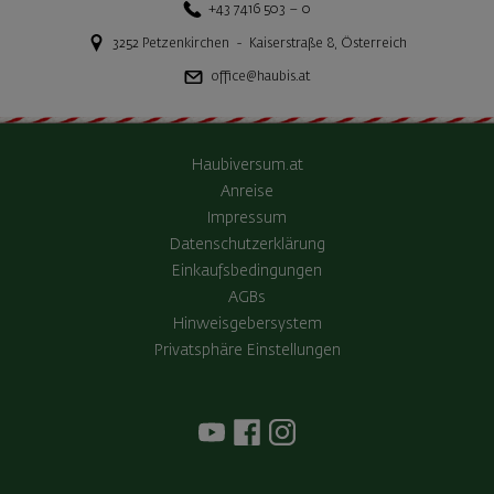
+43 7416 503 – 0
3252
Petzenkirchen
-
Kaiserstraße 8
,
Österreich
office@haubis.at
Haubiversum.at
Anreise
Impressum
Datenschutzerklärung
Einkaufsbedingungen
AGBs
Hinweisgebersystem
Privatsphäre Einstellungen