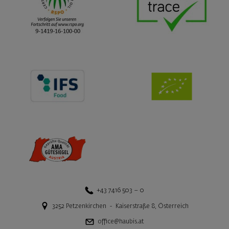
+43 7416 503 – 0
3252
Petzenkirchen
-
Kaiserstraße 8
,
Österreich
office@haubis.at