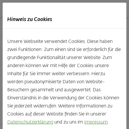
Haubis
DE
EN
IT
Hinweis zu Cookies
Unsere Produkte aus der
Unsere Webseite verwendet Cookies. Diese haben
Backstube entdecken
zwei Funktionen: Zum einen sind sie erforderlich für die
grundlegende Funktionalität unserer Website. Zum
Was gibt es Schöneres, als bei Brot & Gebäck die Qual
anderen können wir mit Hilfe der Cookies unsere
der Wahl zu haben? Noch dazu, wenn so großer Wert
Inhalte für Sie immer weiter verbessern. Hierzu
auf den kleinen, feinen Unterschied gelegt wird, wie bei
werden pseudonymisierte Daten von Website-
Haubis. Beste Zutaten und Handwerk, das seinen
Besuchern gesammelt und ausgewertet. Das
Namen auch verdient – das schmeckt man einfach!
Einverständnis in die Verwendung der Cookies können
Sie jederzeit widerrufen. Weitere Informationen zu
Finden Sie Ihr Lieblingsprodukt
Cookies auf dieser Website finden Sie in unserer
Datenschutzerklärung
und zu uns im
Impressum
.