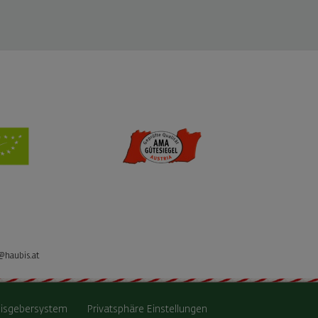
@haubis.at
isgebersystem
Privatsphäre Einstellungen