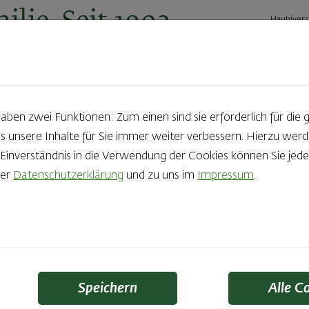
ilie. Seit 1902.
Haubivers
ernehmen
Geschäftskunden
Karriere
Kontakt
Ak
en zwei Funktionen: Zum einen sind sie erforderlich für die 
s unsere Inhalte für Sie immer weiter verbessern. Hierzu we
Produkte aus der Backstube e
nverständnis in die Verwendung der Cookies können Sie jeder
rer
Datenschutzerklärung
und zu uns im
Impressum
.
die Qual der Wahl zu haben? Noch dazu, wenn so großer Wert au
 Zutaten und Handwerk, das seinen Namen auch verdient – das
Finden Sie Ihr Lieblingsprodukt
Speichern
Alle C