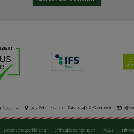
416 503 – 0
3252
Petzenkirchen
-
Kaiserstraße 8
,
Österreich
office
Datenschutzerklärung
Einkaufsbedingungen
AGBs
Hinwe