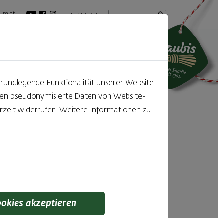
Startseite
Suchbegriff
um.at
DE
EN
IT
tuelles
GenussBlog
grundlegende Funktionalität unserer Website.
rden pseudonymisierte Daten von Website-
ntdecken
zeit widerrufen. Weitere Informationen zu
f den kleinen, feinen Unterschied gelegt wird,
 schmeckt man einfach!
ookies akzeptieren