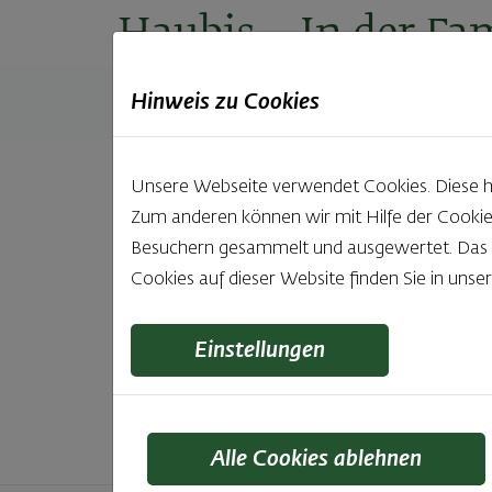
Haubis
– In der Fam
Hinweis zu Cookies
Produkte
Backstuben
Einkaufen
Unt
Unsere Webseite verwendet Cookies. Diese hab
Zum anderen können wir mit Hilfe der Cookie
Unsere 
Besuchern gesammelt und ausgewertet. Das Ei
Cookies auf dieser Website finden Sie in unse
Was gibt es Schöneres, als bei Brot & Gebäck 
wie bei Haubis. Beste
Einstellungen
Alle Cookies ablehnen