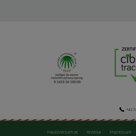
+43 7
Haubiversum.at
Anreise
Impressum