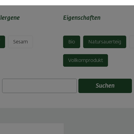
llergene
Eigenschaften
f
Sesam
Bio
Natursauerteig
Vollkornprodukt
Suchen