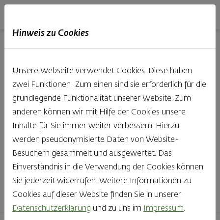
Haubis
DE
EN
IT
Hinweis zu Cookies
Unsere Produkte aus der
Unsere Webseite verwendet Cookies. Diese haben
Backstube entdecken
zwei Funktionen: Zum einen sind sie erforderlich für die
grundlegende Funktionalität unserer Website. Zum
Was gibt es Schöneres, als bei Brot & Gebäck die Qual
anderen können wir mit Hilfe der Cookies unsere
der Wahl zu haben? Noch dazu, wenn so großer Wert
Inhalte für Sie immer weiter verbessern. Hierzu
auf den kleinen, feinen Unterschied gelegt wird, wie bei
werden pseudonymisierte Daten von Website-
Haubis. Beste Zutaten und Handwerk, das seinen
Besuchern gesammelt und ausgewertet. Das
Namen auch verdient – das schmeckt man einfach!
Einverständnis in die Verwendung der Cookies können
Sie jederzeit widerrufen. Weitere Informationen zu
Finden Sie Ihr Lieblingsprodukt
Cookies auf dieser Website finden Sie in unserer
Datenschutzerklärung
und zu uns im
Impressum
.