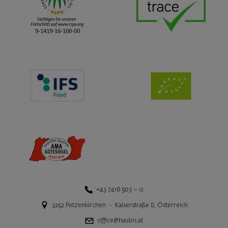
+43 7416 503 – 0
3252
Petzenkirchen
-
Kaiserstraße 8
,
Österreich
office@haubis.at