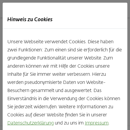
Haubis
DE
EN
IT
Hinweis zu Cookies
Unsere Produkte aus der
Unsere Webseite verwendet Cookies. Diese haben
Backstube entdecken
zwei Funktionen: Zum einen sind sie erforderlich für die
grundlegende Funktionalität unserer Website. Zum
Was gibt es Schöneres, als bei Brot & Gebäck die Qual
anderen können wir mit Hilfe der Cookies unsere
der Wahl zu haben? Noch dazu, wenn so großer Wert
Inhalte für Sie immer weiter verbessern. Hierzu
auf den kleinen, feinen Unterschied gelegt wird, wie bei
werden pseudonymisierte Daten von Website-
Haubis. Beste Zutaten und Handwerk, das seinen
Besuchern gesammelt und ausgewertet. Das
Namen auch verdient – das schmeckt man einfach!
Einverständnis in die Verwendung der Cookies können
Sie jederzeit widerrufen. Weitere Informationen zu
Finden Sie Ihr Lieblingsprodukt
Cookies auf dieser Website finden Sie in unserer
Datenschutzerklärung
und zu uns im
Impressum
.