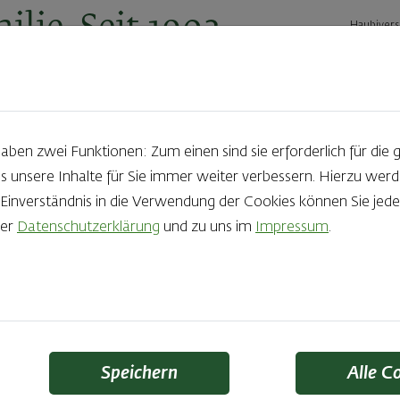
ilie. Seit 1902.
Haubivers
ernehmen
Geschäftskunden
Karriere
Kontakt
Ak
en zwei Funktionen: Zum einen sind sie erforderlich für die 
s unsere Inhalte für Sie immer weiter verbessern. Hierzu we
Produkte aus der Backstube e
nverständnis in die Verwendung der Cookies können Sie jeder
rer
Datenschutzerklärung
und zu uns im
Impressum
.
die Qual der Wahl zu haben? Noch dazu, wenn so großer Wert au
 Zutaten und Handwerk, das seinen Namen auch verdient – das
Finden Sie Ihr Lieblingsprodukt
Speichern
Alle C