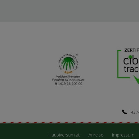
+43 7
Haubiversum.at
Anreise
Impressum