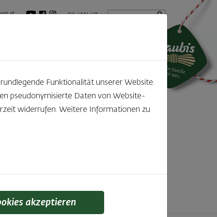
Startseite
Suchbegriff
um.at
DE
EN
IT
tuelles
GenussBlog
grundlegende Funktionalität unserer Website.
rden pseudonymisierte Daten von Website-
ntdecken
zeit widerrufen. Weitere Informationen zu
f den kleinen, feinen Unterschied gelegt wird,
 schmeckt man einfach!
ookies akzeptieren