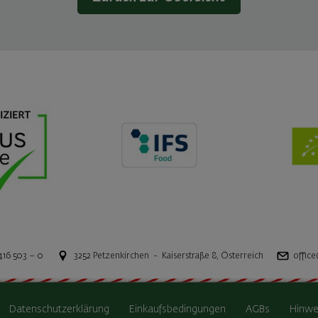
416 503 – 0
3252
Petzenkirchen
-
Kaiserstraße 8
,
Österreich
office
Datenschutzerklärung
Einkaufsbedingungen
AGBs
Hinwe