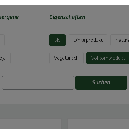
lergene
Eigenschaften
Bio
Dinkelprodukt
Naturs
oja
Vegetarisch
Vollkornprodukt
Suchen