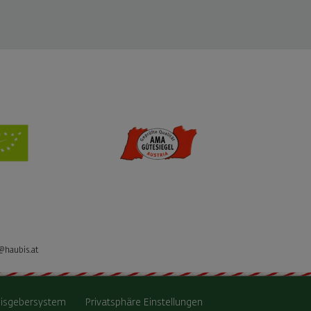
@haubis.at
isgebersystem
Privatsphäre Einstellungen