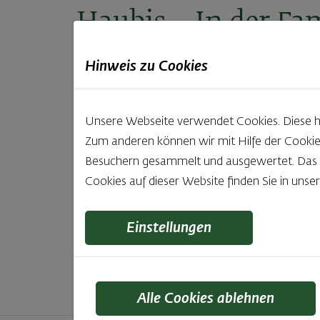
Haubis
– In der Fam
Hinweis zu Cookies
Produkte
Backstuben
Einkaufen
Unt
Unsere Webseite verwendet Cookies. Diese hab
Zum anderen können wir mit Hilfe der Cookie
Unsere 
Besuchern gesammelt und ausgewertet. Das Ei
Cookies auf dieser Website finden Sie in unse
Was gibt es Schöneres, als bei Brot & Gebäck 
wie bei Haubis. Beste
Einstellungen
Alle Cookies ablehnen