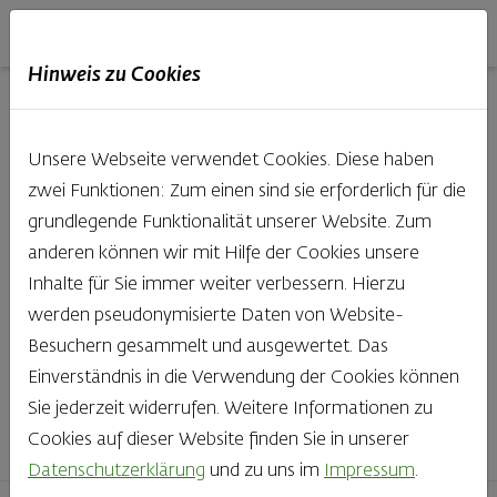
Haubis
DE
EN
IT
Hinweis zu Cookies
Unsere Produkte aus der
Unsere Webseite verwendet Cookies. Diese haben
Backstube entdecken
zwei Funktionen: Zum einen sind sie erforderlich für die
grundlegende Funktionalität unserer Website. Zum
Was gibt es Schöneres, als bei Brot & Gebäck die Qual
anderen können wir mit Hilfe der Cookies unsere
der Wahl zu haben? Noch dazu, wenn so großer Wert
Inhalte für Sie immer weiter verbessern. Hierzu
auf den kleinen, feinen Unterschied gelegt wird, wie bei
werden pseudonymisierte Daten von Website-
Haubis. Beste Zutaten und Handwerk, das seinen
Besuchern gesammelt und ausgewertet. Das
Namen auch verdient – das schmeckt man einfach!
Einverständnis in die Verwendung der Cookies können
Sie jederzeit widerrufen. Weitere Informationen zu
Finden Sie Ihr Lieblingsprodukt
Cookies auf dieser Website finden Sie in unserer
Datenschutzerklärung
und zu uns im
Impressum
.