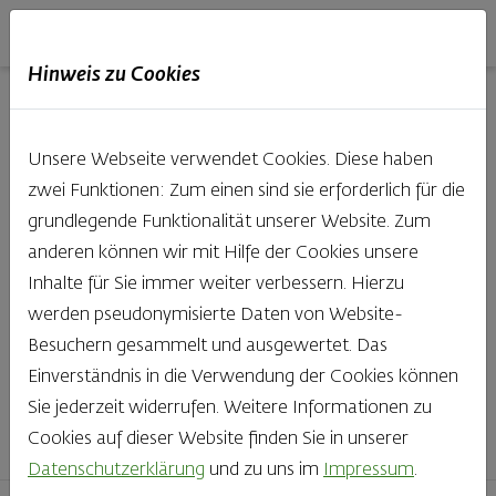
Haubis
DE
EN
IT
Hinweis zu Cookies
Unsere Produkte aus der
Unsere Webseite verwendet Cookies. Diese haben
Backstube entdecken
zwei Funktionen: Zum einen sind sie erforderlich für die
grundlegende Funktionalität unserer Website. Zum
Was gibt es Schöneres, als bei Brot & Gebäck die Qual
anderen können wir mit Hilfe der Cookies unsere
der Wahl zu haben? Noch dazu, wenn so großer Wert
Inhalte für Sie immer weiter verbessern. Hierzu
auf den kleinen, feinen Unterschied gelegt wird, wie bei
werden pseudonymisierte Daten von Website-
Haubis. Beste Zutaten und Handwerk, das seinen
Besuchern gesammelt und ausgewertet. Das
Namen auch verdient – das schmeckt man einfach!
Einverständnis in die Verwendung der Cookies können
Sie jederzeit widerrufen. Weitere Informationen zu
Finden Sie Ihr Lieblingsprodukt
Cookies auf dieser Website finden Sie in unserer
Datenschutzerklärung
und zu uns im
Impressum
.