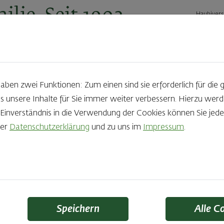
ilie. Seit 1902.
Haubivers
ernehmen
Geschäftskunden
Karriere
Kontakt
Ak
en zwei Funktionen: Zum einen sind sie erforderlich für die 
s unsere Inhalte für Sie immer weiter verbessern. Hierzu we
03.02.2023
nverständnis in die Verwendung der Cookies können Sie jeder
rer
Datenschutzerklärung
und zu uns im
Impressum
.
en am Stiel: Wir ve
dir die Faschingszeit
Speichern
Alle C