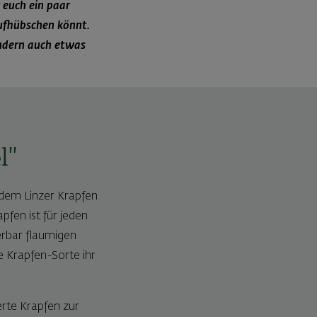
 euch ein paar
aufhübschen könnt.
ondern auch etwas
l"
 dem Linzer Krapfen
fen ist für jeden
erbar flaumigen
e Krapfen-Sorte ihr
erte Krapfen zur