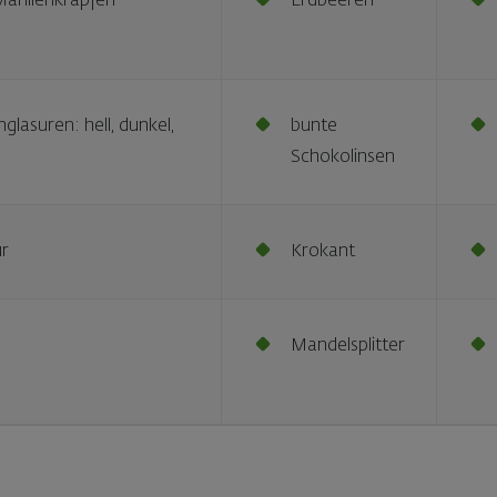
arillenkrapfen
Erdbeeren
lasuren: hell, dunkel,
bunte
Schokolinsen
ur
Krokant
Mandelsplitter