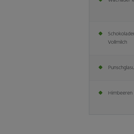
Wachauer M
Schokoladeng
Vollmilch
Punschglas
Himbeeren