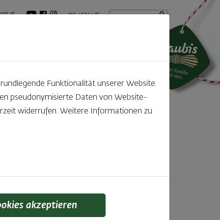
Startseite
Suchbegriff
um.at
DE
EN
IT
tuelles
GenussBlog
grundlegende Funktionalität unserer Website.
rden pseudonymisierte Daten von Website-
zeit widerrufen. Weitere Informationen zu
rsüßen
!
ookies akzeptieren