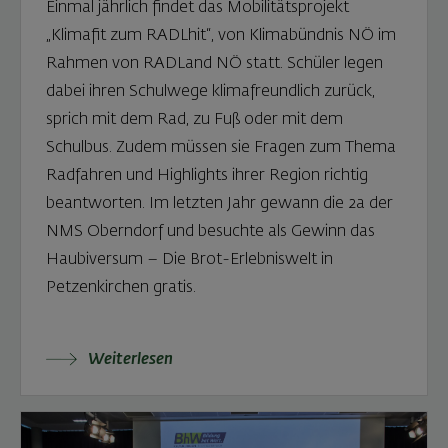
Einmal jährlich findet das Mobilitätsprojekt
„Klimafit zum RADLhit“, von Klimabündnis NÖ im
Rahmen von RADLand NÖ statt. Schüler legen
dabei ihren Schulwege klimafreundlich zurück,
sprich mit dem Rad, zu Fuß oder mit dem
Schulbus. Zudem müssen sie Fragen zum Thema
Radfahren und Highlights ihrer Region richtig
beantworten. Im letzten Jahr gewann die 2a der
NMS Oberndorf und besuchte als Gewinn das
Haubiversum – Die Brot-Erlebniswelt in
Petzenkirchen gratis.
Weiterlesen: Klimafit – Gewinnerklasse 2a der N
Weiterlesen