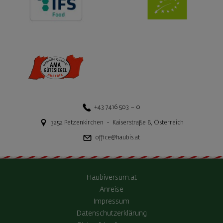
+43 7416 503 – 0
3252
Petzenkirchen
-
Kaiserstraße 8
,
Österreich
office@haubis.at
Haubiversum.at
Anreise
Impressum
Datenschutzerklärung