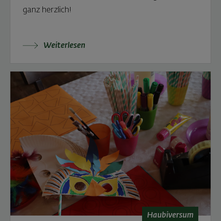
ganz herzlich!
Weiterlesen: Klimafit zum RADLhit: NÖMS Steinak
Weiterlesen
Haubiversum