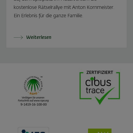
kostenlose Rätselrallye mit Anton Kornmeister.
Ein Erlebnis für die ganze Familie.
Weiterlesen: LENA Family App – Digitale Schnitzel
Weiterlesen