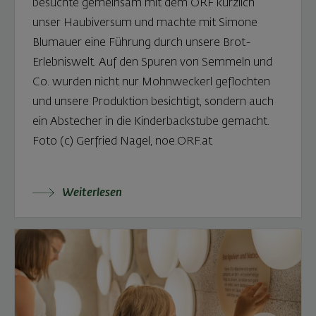
besuchte gemeinsam mit dem ORF kürzlich
unser Haubiversum und machte mit Simone
Blumauer eine Führung durch unsere Brot-
Erlebniswelt. Auf den Spuren von Semmeln und
Co. wurden nicht nur Mohnweckerl geflochten
und unsere Produktion besichtigt, sondern auch
ein Abstecher in die Kinderbackstube gemacht.
Foto (c) Gerfried Nagel, noe.ORF.at
Weiterlesen: Missy May – Dancing Stars Siegerin 
Weiterlesen