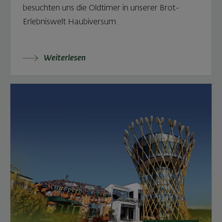
besuchten uns die Oldtimer in unserer Brot-
Erlebniswelt Haubiversum.
Weiterlesen: 49. Internationales Auto Union Vet
Weiterlesen