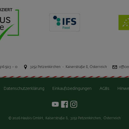
416 503 – 0
3252
Petzenkirchen
-
Kaiserstraße 8
,
Österreich
office
Datenschutzerklärung
Einkaufsbedingungen
AGBs
Hinwe
© 2026
Haubis GmbH
,
Kaiserstraße 8
,
3252
Petzenkirchen
,
Österreich