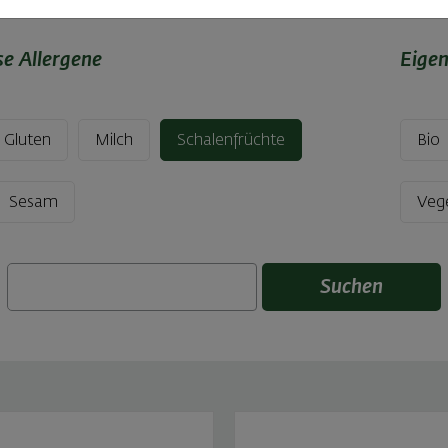
se Allergene
Eige
Gluten
Milch
Schalenfrüchte
Bio
Sesam
Veg
Suchen