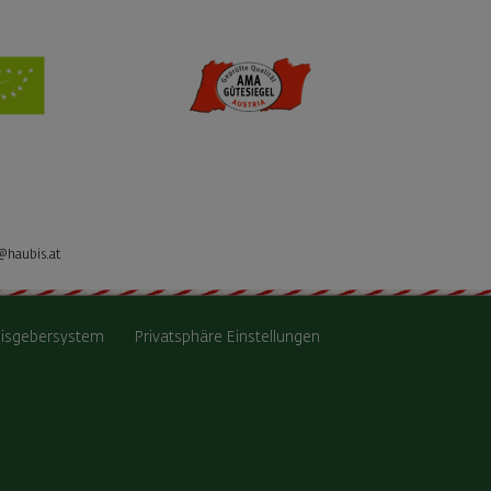
@haubis.at
isgebersystem
Privatsphäre Einstellungen