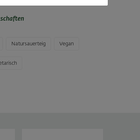
nschaften
Natursauerteig
Vegan
etarisch