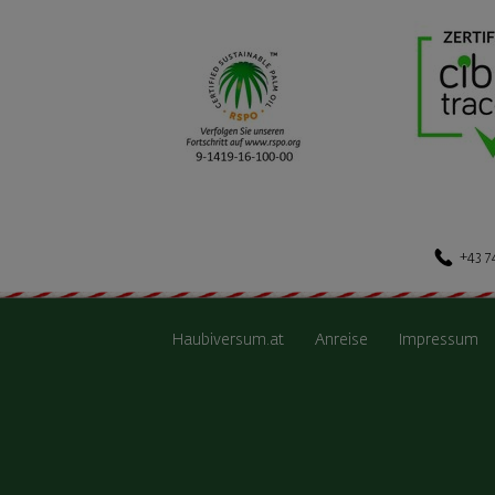
+43 7
Haubiversum.at
Anreise
Impressum