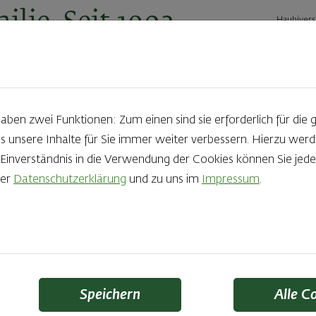
ilie. Seit 1902.
Haubivers
ernehmen
Geschäftskunden
Karriere
Kontakt
Ak
en zwei Funktionen: Zum einen sind sie erforderlich für die 
s unsere Inhalte für Sie immer weiter verbessern. Hierzu we
Produkte aus der Backstube e
nverständnis in die Verwendung der Cookies können Sie jeder
rer
Datenschutzerklärung
und zu uns im
Impressum
.
die Qual der Wahl zu haben? Noch dazu, wenn so großer Wert au
 Zutaten und Handwerk, das seinen Namen auch verdient – das
Finden Sie Ihr Lieblingsprodukt
Speichern
Alle C