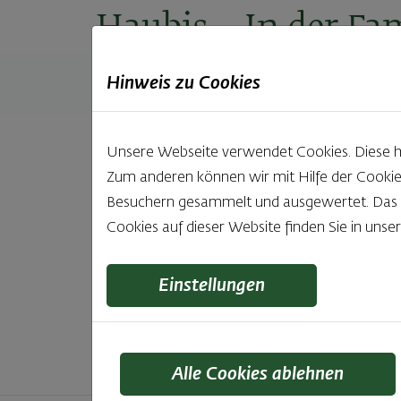
Haubis
– In der Fam
Hinweis zu Cookies
Produkte
Backstuben
Einkaufen
Unt
Unsere Webseite verwendet Cookies. Diese hab
Zum anderen können wir mit Hilfe der Cookie
Unsere 
Besuchern gesammelt und ausgewertet. Das Ei
Cookies auf dieser Website finden Sie in unse
Was gibt es Schöneres, als bei Brot & Gebäck 
wie bei Haubis. Beste
Einstellungen
Alle Cookies ablehnen