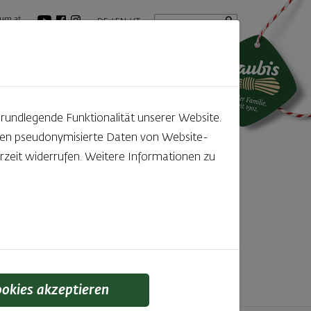
Startseite
Suchbegriff
um.at
DE
EN
IT
tuelles
GenussBlog
grundlegende Funktionalität unserer Website.
rden pseudonymisierte Daten von Website-
ntdecken
zeit widerrufen. Weitere Informationen zu
f den kleinen, feinen Unterschied gelegt wird,
 schmeckt man einfach!
ookies akzeptieren