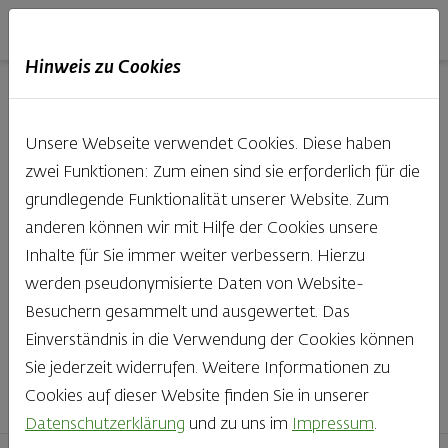
Haubis
DE
EN
IT
Hinweis zu Cookies
Unsere Produkte aus der
Unsere Webseite verwendet Cookies. Diese haben
Backstube entdecken
zwei Funktionen: Zum einen sind sie erforderlich für die
grundlegende Funktionalität unserer Website. Zum
Was gibt es Schöneres, als bei Brot & Gebäck die Qual
anderen können wir mit Hilfe der Cookies unsere
der Wahl zu haben? Noch dazu, wenn so großer Wert
Inhalte für Sie immer weiter verbessern. Hierzu
auf den kleinen, feinen Unterschied gelegt wird, wie bei
werden pseudonymisierte Daten von Website-
Haubis. Beste Zutaten und Handwerk, das seinen
Besuchern gesammelt und ausgewertet. Das
Namen auch verdient – das schmeckt man einfach!
Einverständnis in die Verwendung der Cookies können
Sie jederzeit widerrufen. Weitere Informationen zu
Finden Sie Ihr Lieblingsprodukt
Cookies auf dieser Website finden Sie in unserer
Datenschutzerklärung
und zu uns im
Impressum
.