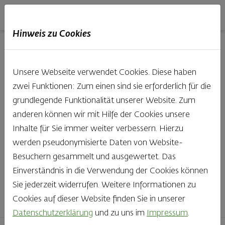
Haubis
DE
EN
IT
Hinweis zu Cookies
Unsere Produkte aus der
Unsere Webseite verwendet Cookies. Diese haben
Backstube entdecken
zwei Funktionen: Zum einen sind sie erforderlich für die
grundlegende Funktionalität unserer Website. Zum
Was gibt es Schöneres, als bei Brot & Gebäck die Qual
anderen können wir mit Hilfe der Cookies unsere
der Wahl zu haben? Noch dazu, wenn so großer Wert
Inhalte für Sie immer weiter verbessern. Hierzu
auf den kleinen, feinen Unterschied gelegt wird, wie bei
werden pseudonymisierte Daten von Website-
Haubis. Beste Zutaten und Handwerk, das seinen
Besuchern gesammelt und ausgewertet. Das
Namen auch verdient – das schmeckt man einfach!
Einverständnis in die Verwendung der Cookies können
Sie jederzeit widerrufen. Weitere Informationen zu
Finden Sie Ihr Lieblingsprodukt
Cookies auf dieser Website finden Sie in unserer
Datenschutzerklärung
und zu uns im
Impressum
.