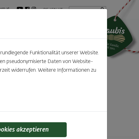
Startseite
Suchbegriff
um.at
DE
EN
IT
tuelles
GenussBlog
grundlegende Funktionalität unserer Website.
rden pseudonymisierte Daten von Website-
ntdecken
zeit widerrufen. Weitere Informationen zu
f den kleinen, feinen Unterschied gelegt wird,
 schmeckt man einfach!
ookies akzeptieren