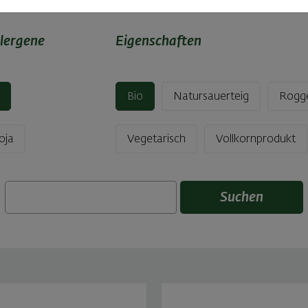
lergene
Eigenschaften
Bio
Natursauerteig
Rogg
oja
Vegetarisch
Vollkornprodukt
Suchen