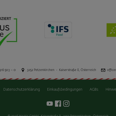
416 503 – 0
3252
Petzenkirchen
-
Kaiserstraße 8
,
Österreich
office
Datenschutzerklärung
Einkaufsbedingungen
AGBs
Hinwe