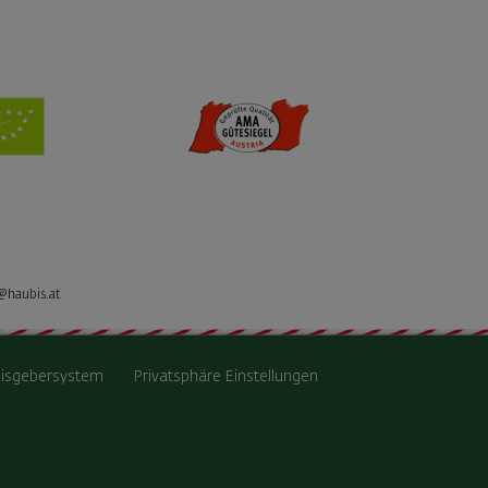
@haubis.at
isgebersystem
Privatsphäre Einstellungen