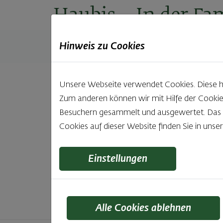
Haubis
– In der Fam
Hinweis zu Cookies
Produkte
Backstuben
Einkaufen
Unt
Unsere Webseite verwendet Cookies. Diese hab
Zum anderen können wir mit Hilfe der Cookie
Unsere 
Besuchern gesammelt und ausgewertet. Das Ei
Cookies auf dieser Website finden Sie in unse
Was gibt es Schöneres, als bei Brot & Gebäck 
wie bei Haubis. Beste
Einstellungen
Alle Cookies ablehnen