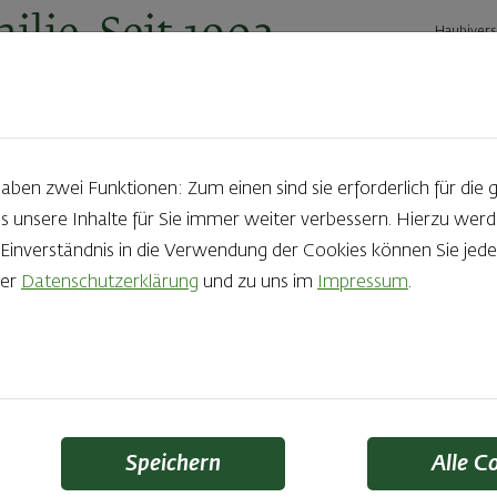
ilie. Seit 1902.
Haubivers
ernehmen
Geschäftskunden
Karriere
Kontakt
Ak
en zwei Funktionen: Zum einen sind sie erforderlich für die 
s unsere Inhalte für Sie immer weiter verbessern. Hierzu we
Produkte aus der Backstube e
nverständnis in die Verwendung der Cookies können Sie jeder
rer
Datenschutzerklärung
und zu uns im
Impressum
.
die Qual der Wahl zu haben? Noch dazu, wenn so großer Wert au
 Zutaten und Handwerk, das seinen Namen auch verdient – das
Finden Sie Ihr Lieblingsprodukt
Speichern
Alle C