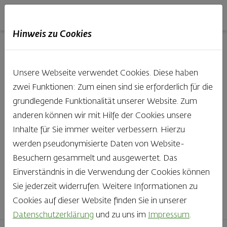
Haubis
DE
EN
IT
Hinweis zu Cookies
Unsere Produkte aus der
Unsere Webseite verwendet Cookies. Diese haben
Backstube entdecken
zwei Funktionen: Zum einen sind sie erforderlich für die
grundlegende Funktionalität unserer Website. Zum
Was gibt es Schöneres, als bei Brot & Gebäck die Qual
anderen können wir mit Hilfe der Cookies unsere
der Wahl zu haben? Noch dazu, wenn so großer Wert
Inhalte für Sie immer weiter verbessern. Hierzu
auf den kleinen, feinen Unterschied gelegt wird, wie bei
werden pseudonymisierte Daten von Website-
Haubis. Beste Zutaten und Handwerk, das seinen
Besuchern gesammelt und ausgewertet. Das
Namen auch verdient – das schmeckt man einfach!
Einverständnis in die Verwendung der Cookies können
Sie jederzeit widerrufen. Weitere Informationen zu
Finden Sie Ihr Lieblingsprodukt
Cookies auf dieser Website finden Sie in unserer
Datenschutzerklärung
und zu uns im
Impressum
.