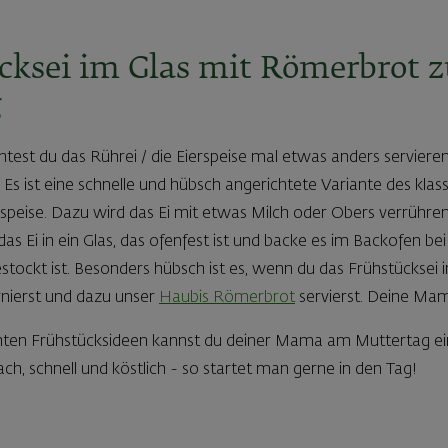
ücksei im Glas mit Römerbrot 
g
est du das Rührei / die Eierspeise mal etwas anders servier
s! Es ist eine schnelle und hübsch angerichtete Variante des kla
rspeise. Dazu wird das Ei mit etwas Milch oder Obers verrühre
das Ei in ein Glas, das ofenfest ist und backe es im Backofen be
estockt ist. Besonders hübsch ist es, wenn du das Frühstücksei 
rnierst und dazu unser
Haubis Römerbrot
servierst. Deine Ma
ichten Frühstücksideen kannst du deiner Mama am Muttertag e
h, schnell und köstlich - so startet man gerne in den Tag!