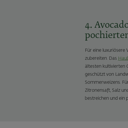
4. Avocad
pochierte
Für eine luxuriöser
zubereiten. Das
Haub
ältesten kultivierte
geschützt von Landwi
Sommerweizens. Für 
Zitronensaft, Salz 
bestreichen und ein p