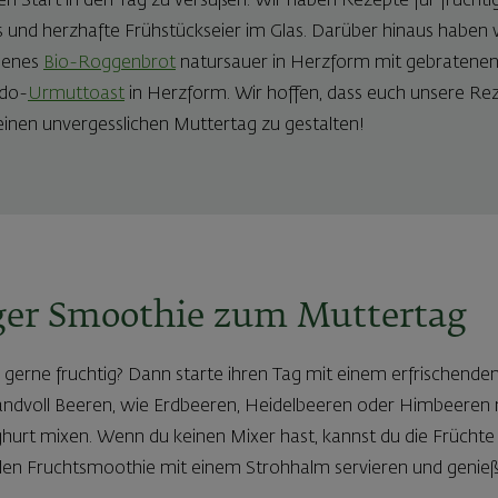
 Start in den Tag zu versüßen. Wir haben Rezepte für fruchti
und herzhafte Frühstückseier im Glas. Darüber hinaus haben w
henes
Bio-Roggenbrot
natursauer in Herzform mit gebratenen
ado-
Urmuttoast
in Herzform. Wir hoffen, dass euch unsere Rez
einen unvergesslichen Muttertag zu gestalten!
iger Smoothie zum Muttertag
erne fruchtig? Dann starte ihren Tag mit einem erfrischende
andvoll Beeren, wie Erdbeeren, Heidelbeeren oder Himbeeren 
hurt mixen. Wenn du keinen Mixer hast, kannst du die Früchte
 den Fruchtsmoothie mit einem Strohhalm servieren und genie