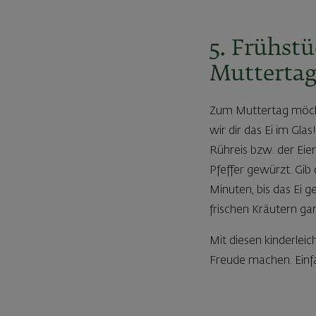
5. Frühst
Mutterta
Zum Muttertag möcht
wir dir das Ei im Gla
Rühreis bzw. der Eie
Pfeffer gewürzt. Gib 
Minuten, bis das Ei g
frischen Kräutern ga
Mit diesen kinderle
Freude machen. Einfac