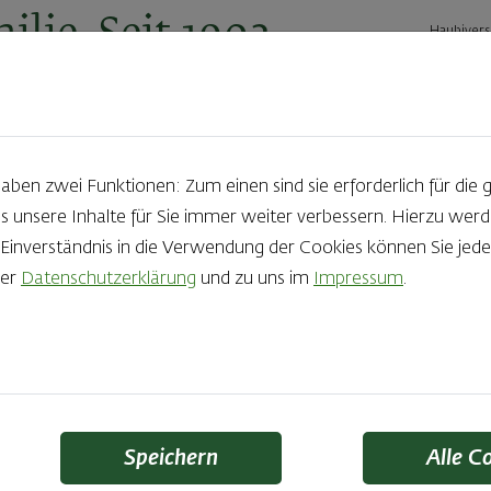
ilie. Seit 1902.
Haubivers
ernehmen
Geschäftskunden
Karriere
Kontakt
Ak
en zwei Funktionen: Zum einen sind sie erforderlich für die 
s unsere Inhalte für Sie immer weiter verbessern. Hierzu we
05.05.2023
nverständnis in die Verwendung der Cookies können Sie jeder
rer
Datenschutzerklärung
und zu uns im
Impressum
.
inderleichte Frühstü
epte für den Mutte
Speichern
Alle C