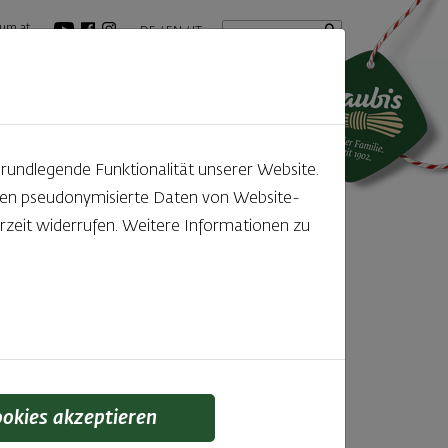
Startseite
Suchbegriff
um.at
DE
EN
IT
tuelles
GenussBlog
grundlegende Funktionalität unserer Website.
rden pseudonymisierte Daten von Website-
zeit widerrufen. Weitere Informationen zu
cks-
rtag
ookies akzeptieren