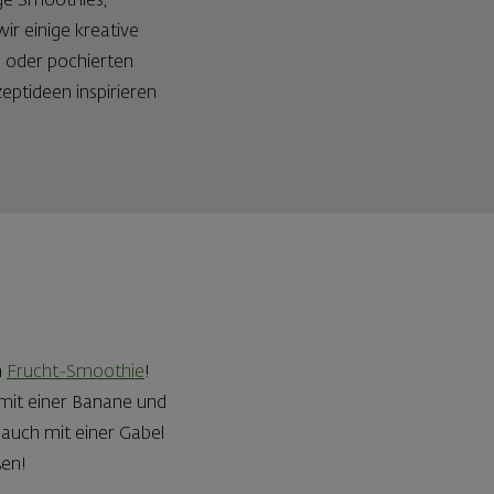
ge Smoothies,
ir einige kreative
 oder pochierten
eptideen inspirieren
n
Frucht-Smoothie
!
mit einer Banane und
 auch mit einer Gabel
ßen!