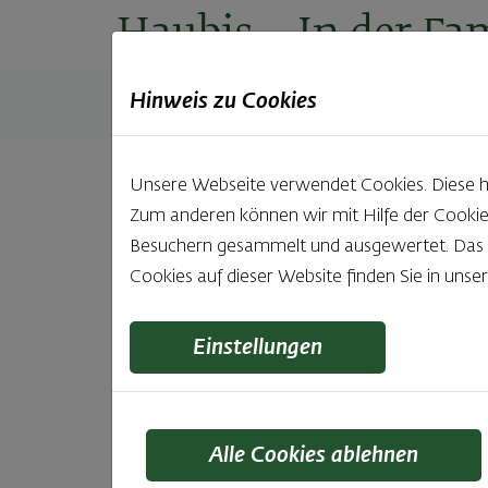
Haubis
– In der Fam
Hinweis zu Cookies
Produkte
Backstuben
Einkaufen
Unt
Unsere Webseite verwendet Cookies. Diese hab
Zum anderen können wir mit Hilfe der Cookie
Besuchern gesammelt und ausgewertet. Das Ei
Cookies auf dieser Website finden Sie in unse
5 k
Einstellungen
Rez
Alle Cookies ablehnen