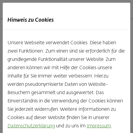
Haubis
DE
EN
IT
Hinweis zu Cookies
Unsere Produkte aus der
Unsere Webseite verwendet Cookies. Diese haben
Backstube entdecken
zwei Funktionen: Zum einen sind sie erforderlich für die
grundlegende Funktionalität unserer Website. Zum
Was gibt es Schöneres, als bei Brot & Gebäck die Qual
anderen können wir mit Hilfe der Cookies unsere
der Wahl zu haben? Noch dazu, wenn so großer Wert
Inhalte für Sie immer weiter verbessern. Hierzu
auf den kleinen, feinen Unterschied gelegt wird, wie bei
werden pseudonymisierte Daten von Website-
Haubis. Beste Zutaten und Handwerk, das seinen
Besuchern gesammelt und ausgewertet. Das
Namen auch verdient – das schmeckt man einfach!
Einverständnis in die Verwendung der Cookies können
Sie jederzeit widerrufen. Weitere Informationen zu
Finden Sie Ihr Lieblingsprodukt
Cookies auf dieser Website finden Sie in unserer
Datenschutzerklärung
und zu uns im
Impressum
.