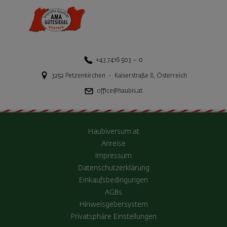
+43 7416 503 – 0
3252
Petzenkirchen
-
Kaiserstraße 8
,
Österreich
office@haubis.at
Haubiversum.at
Anreise
Impressum
Datenschutzerklärung
Einkaufsbedingungen
AGBs
Hinweisgebersystem
Privatsphäre Einstellungen