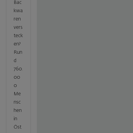
Bac
kwa
ren
vers
teck
en?
Run
d
760.
00
0
Me
nsc
hen
in
Öst