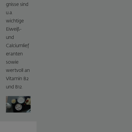
gnisse sind
u.a.
wichtige
Eiweiß-
und
Calciumlief
eranten
sowie
wertvoll an
Vitamin B2
und B12.