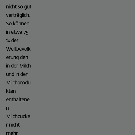
nicht so gut
verträglich.
So können
in etwa 75
% der
Weltbevölk
erung den
in der Milch
und in den
Milchprodu
kten
enthaltene
n
Milchzucke
r nicht
mehr