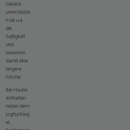
Gebäck
unterstütze
n sie u.a.
die
Saftigkeit
und
bewirken
damit eine
längere
Frische.
Bei Haubis
enthalten
neben dem
Joghurtrieg
el,