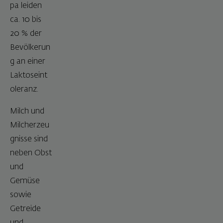
pa leiden
ca. 10 bis
20 % der
Bevölkerun
g an einer
Laktoseint
oleranz.
Milch und
Milcherzeu
gnisse sind
neben Obst
und
Gemüse
sowie
Getreide
und