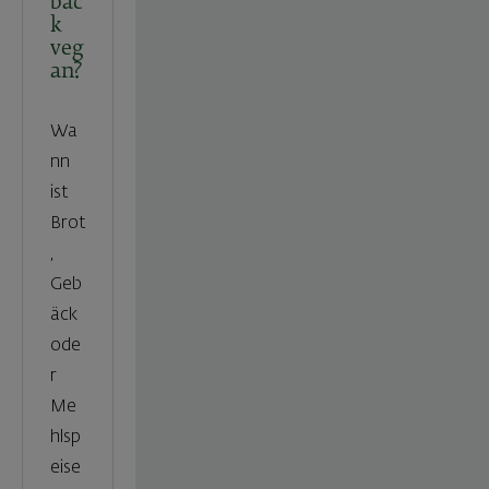
bäc
k
veg
an?
Wa
nn
ist
Brot
,
Geb
äck
ode
r
Me
hlsp
eise