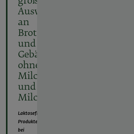
große
Auswahl
an
Brot
und
Gebäck
ohne
Milch
und
Milchprodukte
Laktosefreie
Produkte
bei