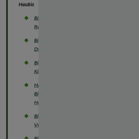
Haubis
Bio-
Roggenbrot
Bio-
Dreizinnenbrot
Bio-
Kürbiskernbrot
Haubis
Bio-
Hausbrot
Bio-
Vollkornbrot
Bio-