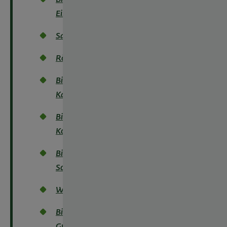
Einkornbrot
Sandwich
Römerbrot
Bio-
Kaisersemmel
Bio-
Kornspitz
Bio-
Sonnenigel
Wachauer
Bio-
Grahamweckerl