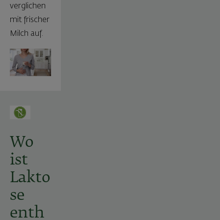
verglichen
mit frischer
Milch auf.
Wo
ist
Lakto
se
enth