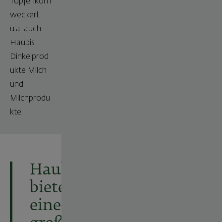
Topfenkorn
weckerl,
u.a. auch
Haubis
Dinkelprod
ukte Milch
und
Milchprodu
kte.
Haubis
bietet
eine