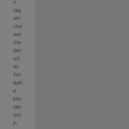
n
veg
an?
Und
wel
che
tieri
sch
en
Pro
dukt
e
kön
nen
sich
in