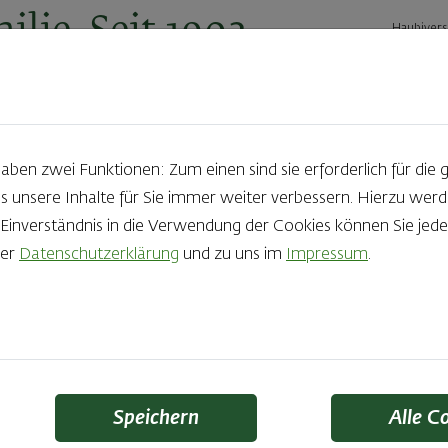
ilie. Seit 1902.
Haubivers
ernehmen
Geschäftskunden
Karriere
Kontakt
Ak
en zwei Funktionen: Zum einen sind sie erforderlich für die 
s unsere Inhalte für Sie immer weiter verbessern. Hierzu we
Produkte aus der Backstube e
nverständnis in die Verwendung der Cookies können Sie jeder
rer
Datenschutzerklärung
und zu uns im
Impressum
.
die Qual der Wahl zu haben? Noch dazu, wenn so großer Wert au
 Zutaten und Handwerk, das seinen Namen auch verdient – das
Finden Sie Ihr Lieblingsprodukt
Speichern
Alle C