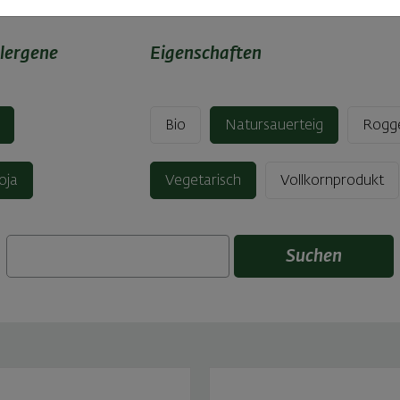
lergene
Eigenschaften
Bio
Natursauerteig
Rogg
oja
Vegetarisch
Vollkornprodukt
Suchen