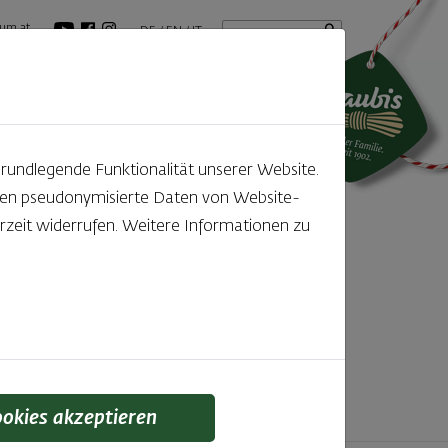
Startseite
Suchbegriff
um.at
DE
EN
IT
tuelles
GenussBlog
grundlegende Funktionalität unserer Website.
rden pseudonymisierte Daten von Website-
ntdecken
zeit widerrufen. Weitere Informationen zu
f den kleinen, feinen Unterschied gelegt wird,
 schmeckt man einfach!
ookies akzeptieren