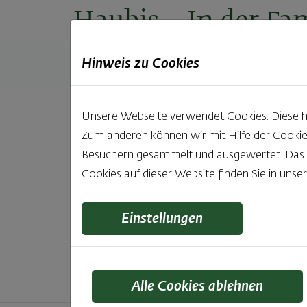
Haubis
– In der Fam
Hinweis zu Cookies
Produkte
Backstuben
Einkaufen
Unt
Unsere Webseite verwendet Cookies. Diese hab
Zum anderen können wir mit Hilfe der Cookie
Unsere 
Besuchern gesammelt und ausgewertet. Das Ei
Cookies auf dieser Website finden Sie in unse
Was gibt es Schöneres, als bei Brot & Gebäck 
wie bei Haubis. Beste
Einstellungen
Alle Cookies ablehnen