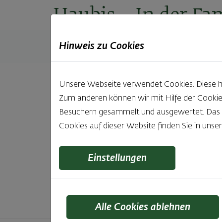
Haubis
– In der Fam
Hinweis zu Cookies
Produkte
Backstuben
Einkaufen
Unt
Unsere Webseite verwendet Cookies. Diese hab
Zum anderen können wir mit Hilfe der Cookie
Unsere 
Besuchern gesammelt und ausgewertet. Das Ei
Cookies auf dieser Website finden Sie in unse
Was gibt es Schöneres, als bei Brot & Gebäck 
wie bei Haubis. Beste
Einstellungen
Alle Cookies ablehnen