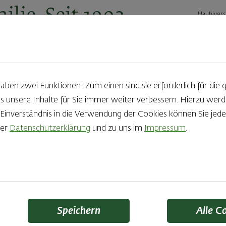
ilie. Seit 1902.
Haubivers
ernehmen
Geschäftskunden
Karriere
Kontakt
Ak
en zwei Funktionen: Zum einen sind sie erforderlich für die 
s unsere Inhalte für Sie immer weiter verbessern. Hierzu we
Produkte aus der Backstube e
nverständnis in die Verwendung der Cookies können Sie jeder
rer
Datenschutzerklärung
und zu uns im
Impressum
.
die Qual der Wahl zu haben? Noch dazu, wenn so großer Wert au
 Zutaten und Handwerk, das seinen Namen auch verdient – das
Finden Sie Ihr Lieblingsprodukt
Speichern
Alle C