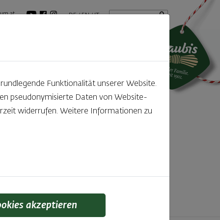
Startseite
Suchbegriff
um.at
DE
EN
IT
tuelles
GenussBlog
grundlegende Funktionalität unserer Website.
rden pseudonymisierte Daten von Website-
ntdecken
zeit widerrufen. Weitere Informationen zu
f den kleinen, feinen Unterschied gelegt wird,
 schmeckt man einfach!
ookies akzeptieren