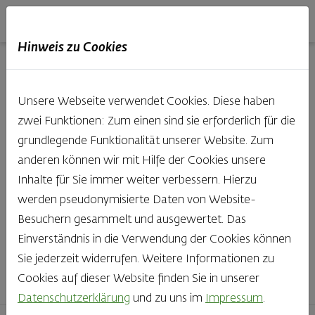
Haubis
DE
EN
IT
Hinweis zu Cookies
Unsere Produkte aus der
Unsere Webseite verwendet Cookies. Diese haben
Backstube entdecken
zwei Funktionen: Zum einen sind sie erforderlich für die
grundlegende Funktionalität unserer Website. Zum
Was gibt es Schöneres, als bei Brot & Gebäck die Qual
anderen können wir mit Hilfe der Cookies unsere
der Wahl zu haben? Noch dazu, wenn so großer Wert
Inhalte für Sie immer weiter verbessern. Hierzu
auf den kleinen, feinen Unterschied gelegt wird, wie bei
werden pseudonymisierte Daten von Website-
Haubis. Beste Zutaten und Handwerk, das seinen
Besuchern gesammelt und ausgewertet. Das
Namen auch verdient – das schmeckt man einfach!
Einverständnis in die Verwendung der Cookies können
Sie jederzeit widerrufen. Weitere Informationen zu
Finden Sie Ihr Lieblingsprodukt
Cookies auf dieser Website finden Sie in unserer
Datenschutzerklärung
und zu uns im
Impressum
.