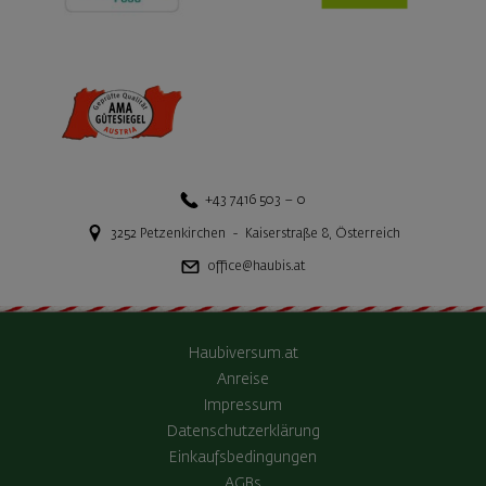
+43 7416 503 – 0
3252
Petzenkirchen
-
Kaiserstraße 8
,
Österreich
office@haubis.at
Haubiversum.at
Anreise
Impressum
Datenschutzerklärung
Einkaufsbedingungen
AGBs