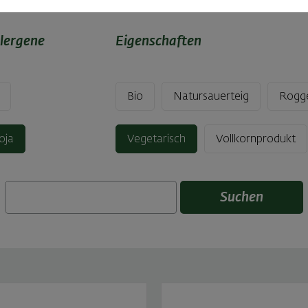
lergene
Eigenschaften
Bio
Natursauerteig
Rogg
oja
Vegetarisch
Vollkornprodukt
Suchen