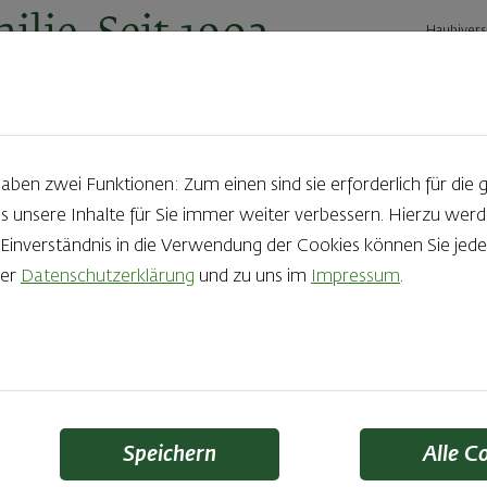
ilie. Seit 1902.
Haubivers
ernehmen
Geschäftskunden
Karriere
Kontakt
Ak
en zwei Funktionen: Zum einen sind sie erforderlich für die 
s unsere Inhalte für Sie immer weiter verbessern. Hierzu we
Produkte aus der Backstube e
nverständnis in die Verwendung der Cookies können Sie jeder
rer
Datenschutzerklärung
und zu uns im
Impressum
.
die Qual der Wahl zu haben? Noch dazu, wenn so großer Wert au
 Zutaten und Handwerk, das seinen Namen auch verdient – das
Finden Sie Ihr Lieblingsprodukt
Speichern
Alle C