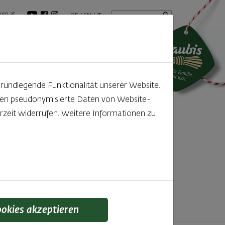
Startseite
Suchbegriff
um.at
DE
EN
IT
tuelles
GenussBlog
grundlegende Funktionalität unserer Website.
rden pseudonymisierte Daten von Website-
ntdecken
zeit widerrufen. Weitere Informationen zu
f den kleinen, feinen Unterschied gelegt wird,
 schmeckt man einfach!
ookies akzeptieren