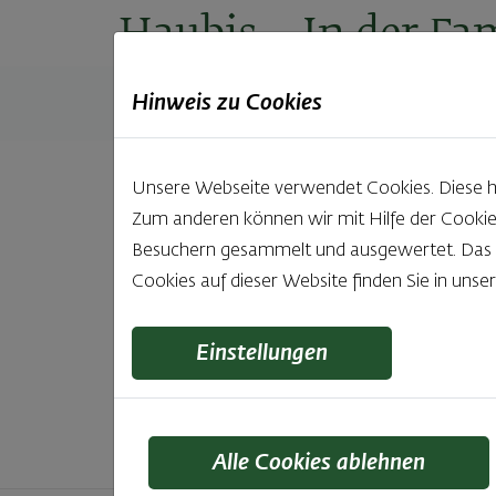
Haubis
– In der Fam
Hinweis zu Cookies
Produkte
Backstuben
Einkaufen
Unt
Unsere Webseite verwendet Cookies. Diese hab
Zum anderen können wir mit Hilfe der Cookie
Unsere 
Besuchern gesammelt und ausgewertet. Das Ei
Cookies auf dieser Website finden Sie in unse
Was gibt es Schöneres, als bei Brot & Gebäck 
wie bei Haubis. Beste
Einstellungen
Alle Cookies ablehnen