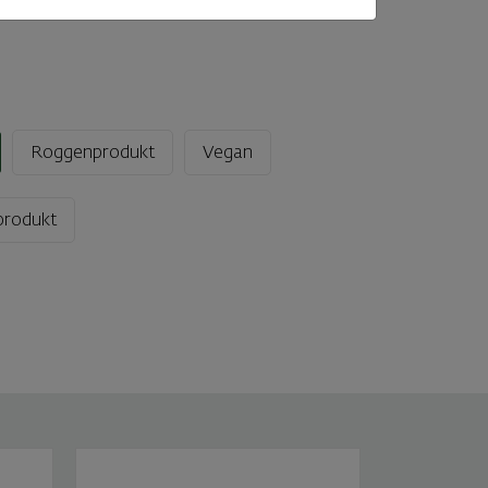
Roggenprodukt
Vegan
produkt