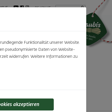
Startseite
Suchbegriff
um.at
DE
EN
IT
tuelles
GenussBlog
grundlegende Funktionalität unserer Website.
rden pseudonymisierte Daten von Website-
ntdecken
zeit widerrufen. Weitere Informationen zu
f den kleinen, feinen Unterschied gelegt wird,
 schmeckt man einfach!
ookies akzeptieren