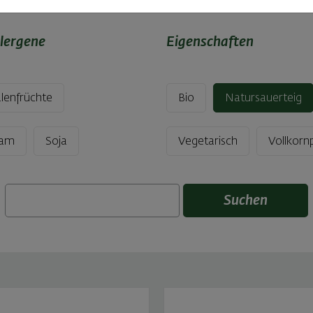
lergene
Eigenschaften
lenfrüchte
Bio
Natursauerteig
sam
Soja
Vegetarisch
Vollkorn
Suchen