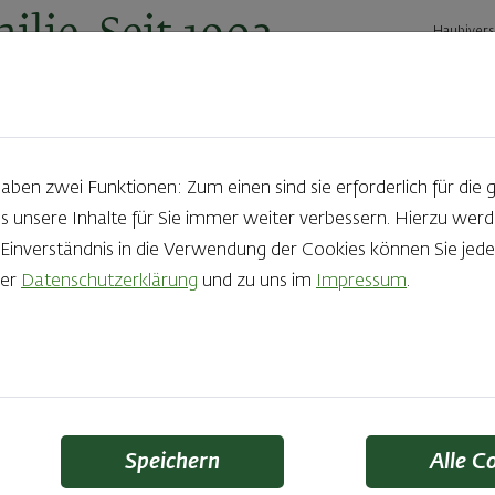
ilie. Seit 1902.
Haubivers
ernehmen
Geschäftskunden
Karriere
Kontakt
Ak
en zwei Funktionen: Zum einen sind sie erforderlich für die 
s unsere Inhalte für Sie immer weiter verbessern. Hierzu we
Produkte aus der Backstube e
nverständnis in die Verwendung der Cookies können Sie jeder
rer
Datenschutzerklärung
und zu uns im
Impressum
.
die Qual der Wahl zu haben? Noch dazu, wenn so großer Wert au
 Zutaten und Handwerk, das seinen Namen auch verdient – das
Finden Sie Ihr Lieblingsprodukt
Speichern
Alle C