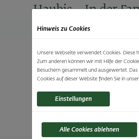
Haubis
– In der Fam
Hinweis zu Cookies
Produkte
Backstuben
Einkaufen
Unt
Unsere Webseite verwendet Cookies. Diese hab
Zum anderen können wir mit Hilfe der Cookie
Unsere 
Besuchern gesammelt und ausgewertet. Das Ei
Cookies auf dieser Website finden Sie in unse
Was gibt es Schöneres, als bei Brot & Gebäck 
wie bei Haubis. Beste
Einstellungen
Alle Cookies ablehnen