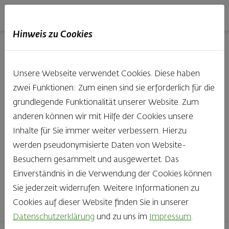
Haubis
DE
EN
IT
Hinweis zu Cookies
Unsere Produkte aus der
Unsere Webseite verwendet Cookies. Diese haben
Backstube entdecken
zwei Funktionen: Zum einen sind sie erforderlich für die
grundlegende Funktionalität unserer Website. Zum
Was gibt es Schöneres, als bei Brot & Gebäck die Qual
anderen können wir mit Hilfe der Cookies unsere
der Wahl zu haben? Noch dazu, wenn so großer Wert
Inhalte für Sie immer weiter verbessern. Hierzu
auf den kleinen, feinen Unterschied gelegt wird, wie bei
werden pseudonymisierte Daten von Website-
Haubis. Beste Zutaten und Handwerk, das seinen
Besuchern gesammelt und ausgewertet. Das
Namen auch verdient – das schmeckt man einfach!
Einverständnis in die Verwendung der Cookies können
Sie jederzeit widerrufen. Weitere Informationen zu
Finden Sie Ihr Lieblingsprodukt
Cookies auf dieser Website finden Sie in unserer
Datenschutzerklärung
und zu uns im
Impressum
.