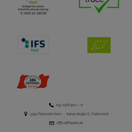
+43 7416 503 – 0
3252
Petzenkirchen
-
Kaiserstraße 8
,
Österreich
office@haubis.at