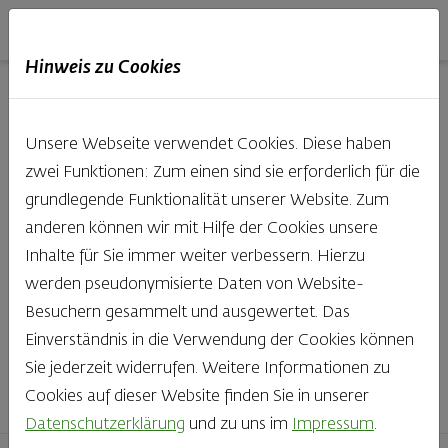
Haubis
DE
EN
IT
Hinweis zu Cookies
Unsere Produkte aus der
Unsere Webseite verwendet Cookies. Diese haben
Backstube entdecken
zwei Funktionen: Zum einen sind sie erforderlich für die
grundlegende Funktionalität unserer Website. Zum
Was gibt es Schöneres, als bei Brot & Gebäck die Qual
anderen können wir mit Hilfe der Cookies unsere
der Wahl zu haben? Noch dazu, wenn so großer Wert
Inhalte für Sie immer weiter verbessern. Hierzu
auf den kleinen, feinen Unterschied gelegt wird, wie bei
werden pseudonymisierte Daten von Website-
Haubis. Beste Zutaten und Handwerk, das seinen
Besuchern gesammelt und ausgewertet. Das
Namen auch verdient – das schmeckt man einfach!
Einverständnis in die Verwendung der Cookies können
Sie jederzeit widerrufen. Weitere Informationen zu
Finden Sie Ihr Lieblingsprodukt
Cookies auf dieser Website finden Sie in unserer
Datenschutzerklärung
und zu uns im
Impressum
.