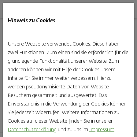
Haubis
DE
EN
IT
Hinweis zu Cookies
Unsere Produkte aus der
Unsere Webseite verwendet Cookies. Diese haben
Backstube entdecken
zwei Funktionen: Zum einen sind sie erforderlich für die
grundlegende Funktionalität unserer Website. Zum
Was gibt es Schöneres, als bei Brot & Gebäck die Qual
anderen können wir mit Hilfe der Cookies unsere
der Wahl zu haben? Noch dazu, wenn so großer Wert
Inhalte für Sie immer weiter verbessern. Hierzu
auf den kleinen, feinen Unterschied gelegt wird, wie bei
werden pseudonymisierte Daten von Website-
Haubis. Beste Zutaten und Handwerk, das seinen
Besuchern gesammelt und ausgewertet. Das
Namen auch verdient – das schmeckt man einfach!
Einverständnis in die Verwendung der Cookies können
Sie jederzeit widerrufen. Weitere Informationen zu
Finden Sie Ihr Lieblingsprodukt
Cookies auf dieser Website finden Sie in unserer
Datenschutzerklärung
und zu uns im
Impressum
.